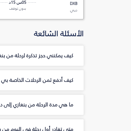
05س 15د
DXB
بدون توقف
دبي
الأسئلة الشائعة
كيف يمكنني حجز تذكرة لرحلة من بن
كيف أدفع ثمن الرحلات الخاصة بي م
ما هي مدة الرحلة من بنغازي إلى د
متى تغادر أول رحلة في اليوم من ب