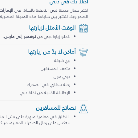
أهلاً بك في دبي
اختبر جمال مدينة
دبي
النابضة بالحياة، في
الإمارات
الصحراوية، لتختبر بين حناياها هذه المدينة العصرية
الوقت الأمثل لزيارتها
.تحلو زيارة دبي من
نوفمبر إلى مارس
.
أماكن لا بدّ من زيارتها
برج خليفة
متحف المستقبل
دبي مول
رحلة سفاري في الصحراء
الإطلالة الخلابة من نخلة دبي
نصائح للمسافرين
.انطلق في مغامرة مبهرة على متن المن
تنعكس على رمال الصحراء الذهبية، مبتكرة