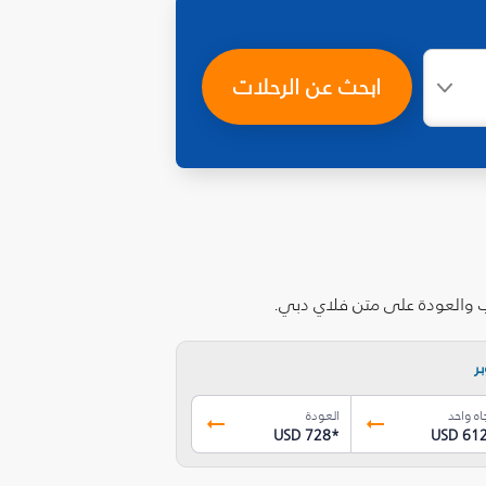
ابحث عن الرحلات
اب والعودة على متن فلاي دبي.
ر
اه واحد
العودة
USD 728
*
USD 61