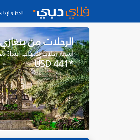
الحجز والإدارة
الرحلات من بنغازي
أسعار رحلات الذهاب ابتداءً م
*USD 441