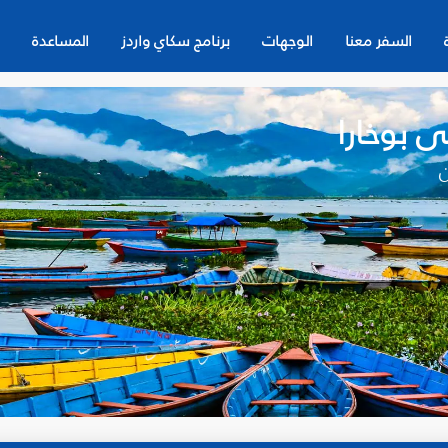
السفر معنا
الوجهات
برنامج سكاي واردز
المساعدة
ى بوخارا
ن