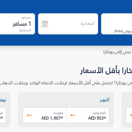
مسافر
1
مسافر
المغادرة
السياحية
لدولي
(
PHH
)
دبي إلى بوخارا
ارا بأقل الأسعار
 بوخارا؟ احصل على أقل الأسعار لرحلات الاتجاه الواحد ورحلات الذها
أكتوبر
نوفم
اتجاه واحد
العودة
اتج
3
*
AED 1,907
*
AED 953
*