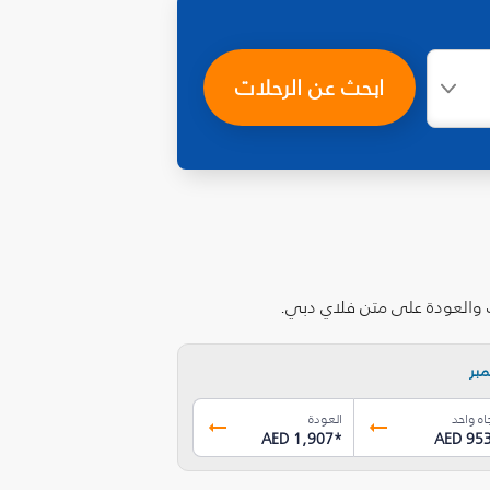
ابحث عن الرحلات
ب والعودة على متن فلاي دبي.
بر
اه واحد
العودة
AED 1,907
*
AED 95