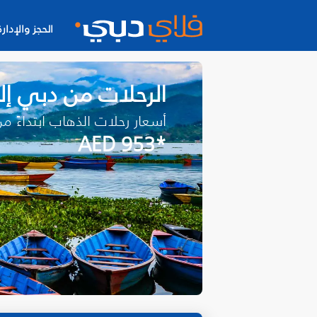
الحجز والإدارة
الرحلات من دبي إل
أسعار رحلات الذهاب ابتداءً م
*AED 953