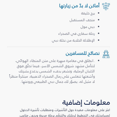
أماكن لا بدّ من زيارتها
برج خليفة
متحف المستقبل
دبي مول
رحلة سفاري في الصحراء
الإطلالة الخلابة من نخلة دبي
نصائح للمسافرين
.انطلق في مغامرة مبهرة على متن المنطاد الهوائي،
لتتأمل مشهد شروق الشمس الآسر، فيما تحلّق فوق
الكثبان الرملية، وتشعر بدفء الشمس يدغدغ بشرتك
وأشعتها تنعكس على رمال الصحراء الذهبية، مبتكرةً منظراً
لا مثيل له، يصوّر لك جمال دبي الطبيعي وروعتها.
معلومات إضافية
اعثر على معلومات مفيدة حول التأشيرات ومتطلبات تأشيرة الدخول
لمساعدتك في التخطيط لرحلتك والتنعّم برحلة مريحة وبدون متاعب.