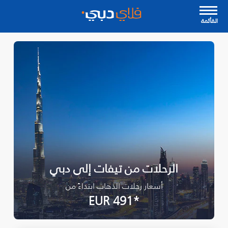
القأئمة
الرحلات من تيفات إلى دبي
أسعار رحلات الذهاب ابتداءً من
*EUR 491