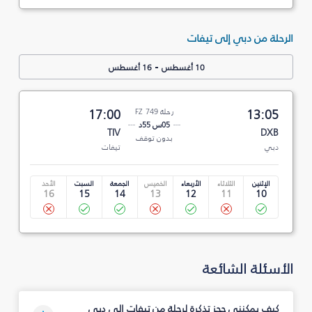
الرحلة من دبي إلى تيفات
-
10 أغسطس
16 أغسطس
13:05
رحلة FZ 749
17:00
05س 55د
TIV
DXB
بدون توقف
دبي
تيفات
الإثنين
الثلاثاء
الأربعاء
الخميس
الجمعة
السبت
الأحد
16
15
14
13
12
11
10
الأسئلة الشائعة
كيف يمكنني حجز تذكرة لرحلة من تيفات إلى دبي