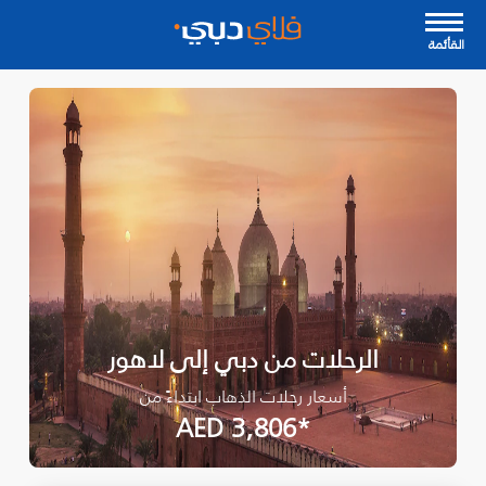
القأئمة
الرحلات من دبي إلى لاهور
أسعار رحلات الذهاب ابتداءً من
*AED 3,806