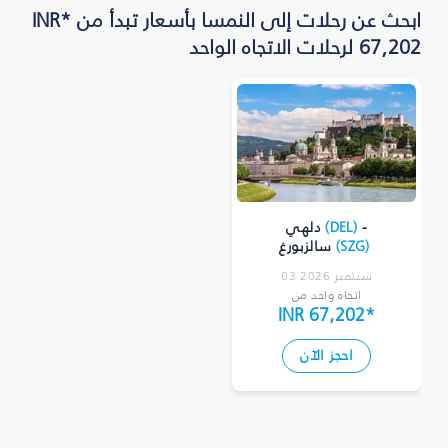
ابحث عن رحلات إلى النمسا بأسعار تبدأ من *INR
67,202 لرحلات الاتجاه الواحد
-
)
DEL
(
دلهي
)
SZG
(
سالزبورغ
03 سبتمبر 2026
اتجاه واحد من
INR 67,202
*
احجز الآن