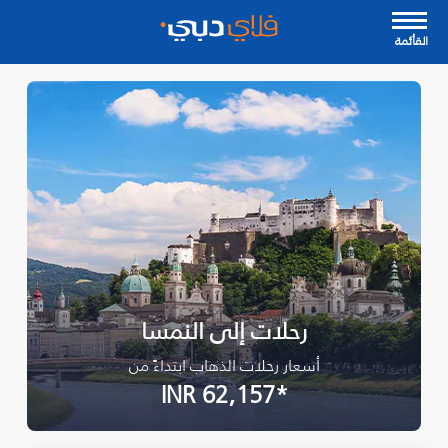
القأئمة
رحلات إلى النمسا
أسعار رحلات الذهاب ابتداءً من
*INR 62,157