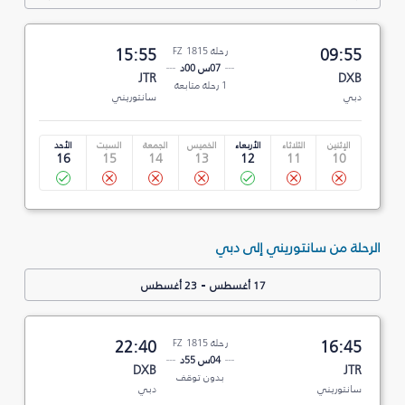
09:55
رحلة FZ 1815
15:55
07س 00د
JTR
DXB
1 رحلة متابعة
دبي
سانتوريني
الإثنين
الثلاثاء
الأربعاء
الخميس
الجمعة
السبت
الأحد
16
15
14
13
12
11
10
الرحلة من سانتوريني إلى دبي
-
17 أغسطس
23 أغسطس
16:45
رحلة FZ 1815
22:40
04س 55د
DXB
JTR
بدون توقف
سانتوريني
دبي