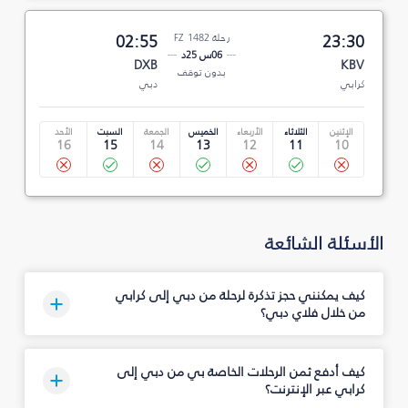
23:30
رحلة FZ 1482
02:55
06س 25د
DXB
KBV
بدون توقف
كرابي
دبي
الإثنين
الثلاثاء
الأربعاء
الخميس
الجمعة
السبت
الأحد
16
15
14
13
12
11
10
الأسئلة الشائعة
كيف يمكنني حجز تذكرة لرحلة من دبي إلى كرابي
من خلال فلاي دبي؟
كيف أدفع ثمن الرحلات الخاصة بي من دبي إلى
كرابي عبر الإنترنت؟