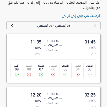
أعثر على الموعد المثالي للرحلة من دبي إلى كرابي بما يتوافق
مع برنامجك.
الرحلات من دبي إلى كرابي
-
03 أغسطس
09 أغسطس
01:45
رحلة FZ 1463
11:35
06س 50د
KBV
DXB
بدون توقف
دبي
كرابي
الإثنين
الثلاثاء
الأربعاء
الخميس
الجمعة
السبت
الأحد
09
08
07
06
05
04
03
02:25
رحلة FZ 1481
12:20
06س 55د
KBV
DXB
بدون توقف
دبي
كرابي