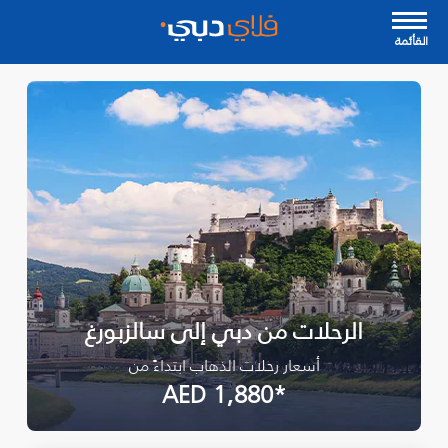
القأئمة
الرحلات من دبي إلى سالزبورغ
أسعار رحلات الذهاب ابتداءً من
*AED 1,880