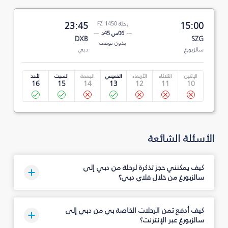
15:00
رحلة FZ 1450
23:45
06س 45د
DXB
SZG
بدون توقف
سالزبورغ
دبي
الإثنين
الثلاثاء
الأربعاء
الخميس
الجمعة
السبت
الأحد
16
15
14
13
12
11
10
الأسئلة الشائعة
كيف يمكنني حجز تذكرة لرحلة من دبي إلى
سالزبورغ من خلال فلاي دبي؟
كيف أدفع ثمن الرحلات الخاصة بي من دبي إلى
سالزبورغ عبر الإنترنت؟