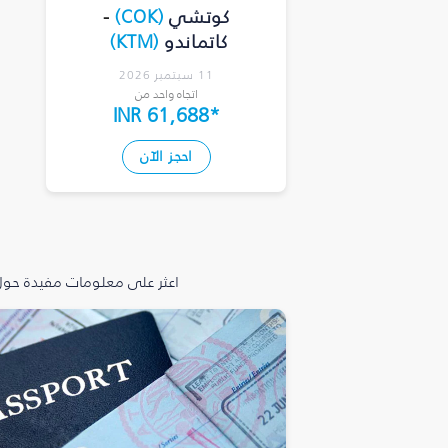
كوتشي
(
COK
)
-
كاتماندو
(
KTM
)
11 سبتمبر 2026
اتجاه واحد من
INR 61,688
*
احجز الآن
اعثر على معلومات مفيدة حول 