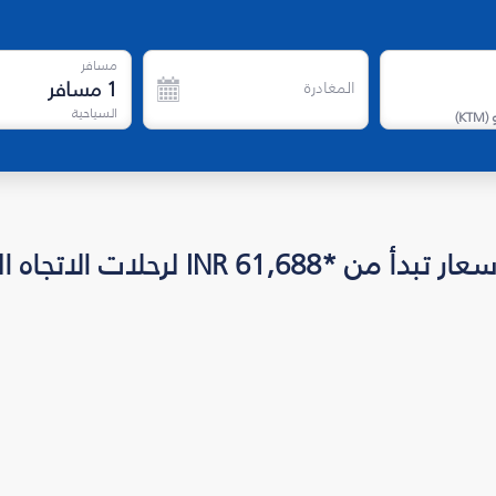
مسافر
1
مسافر
المغادرة
السياحية
)
KTM
(
INR لرحلات الاتجاه الواحد