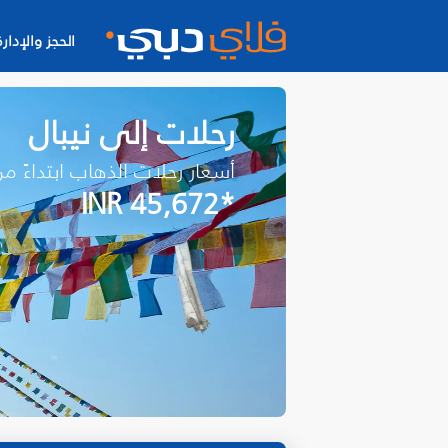
الحجز والإدارة
رحلات إلى نيبال
أسعار رحلات الذهاب ابتداءً م
*INR 45,672