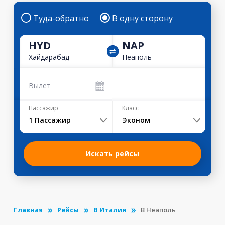
Туда-обратно
В одну сторону
HYD
NAP
Хайдарабад
Неаполь
Вылет
Пассажир
Класс
1
Пассажир
Эконом
Искать рейсы
Главная
Рейсы
В Италия
В Неаполь