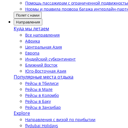
Помощь пассажирам с ограниченной подвижност
Нормы и правила провоза багажа интерлайн-парт
Полет с нами
Направления
Куда мы летаем
Все направления
Африка
Центральная Азия
Европа
Индийский субконтинент
Ближний Восток
Юго-Восточная Азия
Популярные места отдыха
Рейсы в Тбилиси
Рейсы в Мале
Рейсы в Коломбо
Рейсы в Баку
Рейсы в Занзибар
Explore
Направления с визой по прибытии
flydubai Holidays