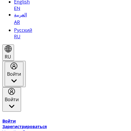
English
EN
العربية
AR
Русский
RU
RU
Войти
Войти
Добро пожаловать в Эмирейтс Skywards, программу лоя
Войти
Зарегистрироваться