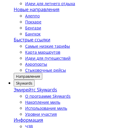
Идеи для летнего отдыха
Новые направления
Алеппо
Покхаре
Бенгази
Бангкок
Быстрые ссылки
Самые низкие тарифы
Карта маршрутов
Идеи для путешествий
Аэропорты
Стыковочные рейсы
Направления
Skywards
Эмирейтс Skywards
О программе Skywards
Накопление миль
Использование миль
Уровни участия
Информация
ЧЗВ