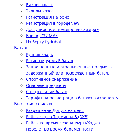
Бизнес-класс
Эконом-класс
Регистрация на рейс
Регистрация в городе
New
Доступность и помощь пассажирам
Boeing 737 MAX
На борту flydubai
Багаж
Ручная кладь
Регистрируемый багаж
Запрещенные и ограниченные предметы
Задержанный или поврежденный багаж
Спортивное снаряжение
Опасные предметы
Специальный багаж
Тарифы на регистрацию багажа в аэропорту
Быстрые ссылки
Разрешение Допуск на рейс
Рейсы через Терминал 3 (DXB)
Рейсы во время сезона Умры/Хаджа
Перелет во время беременности