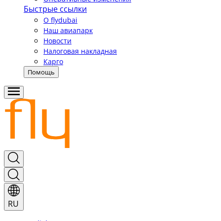
Быстрые ссылки
О flydubai
Наш авиапарк
Новости
Налоговая накладная
Карго
Помощь
RU