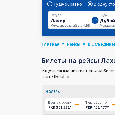
Туда-обратно
В одну ст
Откуда
Куда
Международный аэропорт Аллама Икбал
(
LHE
)
Главная
Рейсы
В Объедине
Билеты на рейсы Лах
Ищете самые низкие цены на билет 
сайте flydubai.
НОЯБРЬ
В одну сторону
Туда-обратно
PKR 301,552
*
PKR 452,177
*