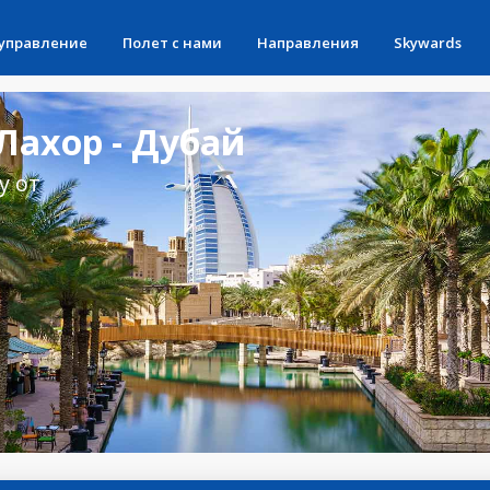
 управление
Полет с нами
Направления
Skywards
Лахор - Дубай
у от