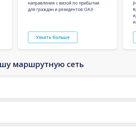
р
направления с визой по прибытии
в
для граждан и резидентов ОАЭ.
и
и
Узнать больше
ашу маршрутную сеть