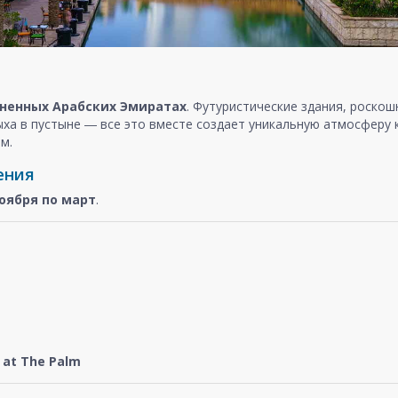
ненных Арабских Эмиратах
. Футуристические здания, роско
ыха в пустыне ― все это вместе создает уникальную атмосферу
м.
ения
оября
по март
.
at The Palm