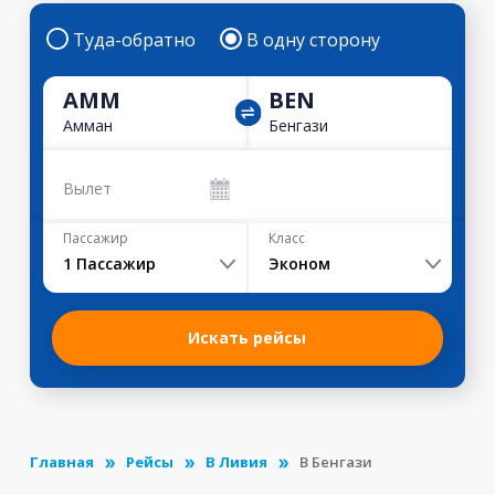
Туда-обратно
В одну сторону
AMM
BEN
Амман
Бенгази
Вылет
Пассажир
Класс
1
Пассажир
Эконом
Искать рейсы
Главная
Рейсы
В Ливия
В Бенгази