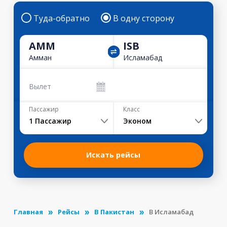
Туда-обратно
В одну сторону
AMM
ISB
Амман
Исламабад
Вылет
Пассажир
Класс
1
Пассажир
Эконом
Искать рейсы
Главная
Рейсы
В Пакистан
В Исламабад