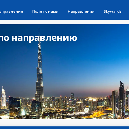
 управление
Полет с нами
Направления
Skywards
по направлению