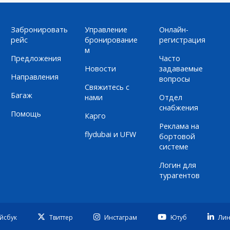
Забронировать
Управление
Онлайн-
рейс
бронирование
регистрация
м
Предложения
Часто
Новости
задаваемые
Направления
вопросы
Свяжитесь с
Багаж
нами
Отдел
снабжения
Помощь
Карго
Реклама на
flydubai и UFW
бортовой
системе
Логин для
турагентов
йсбук
Твиттер
Инстаграм
Ютуб
Лин