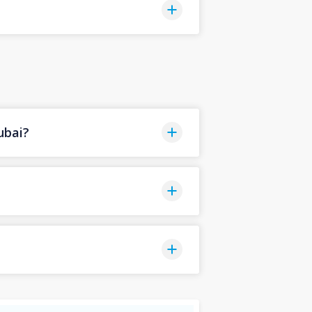
ubai?