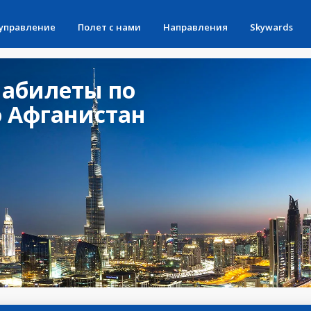
 управление
Полет с нами
Направления
Skywards
абилеты по
 Афганистан