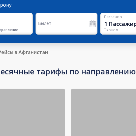
орону
Пассажир
1
Пассажи
Вылет
правление
Эконом
Рейсы в Афганистан
есячные тарифы по направлению