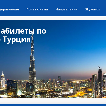
 управление
Полет с нами
Направления
Skywards
абилеты по
 Турция