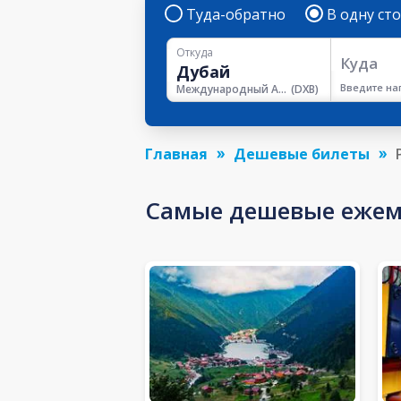
Туда-обратно
В одну ст
Откуда
Куда
Введите на
Международный Аэропорт Дубая
(
DXB
)
Главная
Дешевые билеты
Самые дешевые ежем