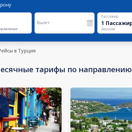
орону
Пассажир
1
Пассажи
Вылет
правление
Эконом
Рейсы в Турция
есячные тарифы по направлению