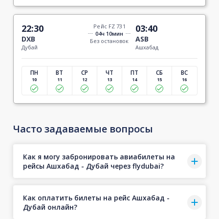
22:30
Рейс FZ 731
03:40
04ч 10мин
DXB
ASB
Без остановок
Дубай
Ашхабад
ПН
ВТ
СР
ЧТ
ПТ
СБ
ВС
10
11
12
13
14
15
16
Часто задаваемые вопросы
Как я могу забронировать авиабилеты на
рейсы Ашхабад - Дубай через flydubai?
Как оплатить билеты на рейс Ашхабад -
Дубай онлайн?