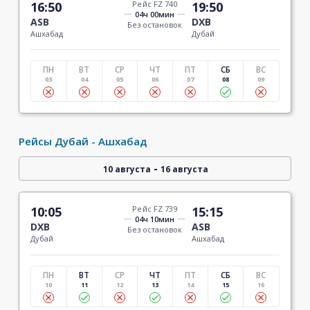
16:50
Рейс FZ 740
19:50
04ч 00мин
ASB
DXB
Без остановок
Ашхабад
Дубай
ПН
ВТ
СР
ЧТ
ПТ
СБ
ВС
03
04
05
06
07
08
09
Рейсы Дубай - Ашхабад
-
10 августа
16 августа
10:05
Рейс FZ 739
15:15
04ч 10мин
DXB
ASB
Без остановок
Дубай
Ашхабад
ПН
ВТ
СР
ЧТ
ПТ
СБ
ВС
10
11
12
13
14
15
16