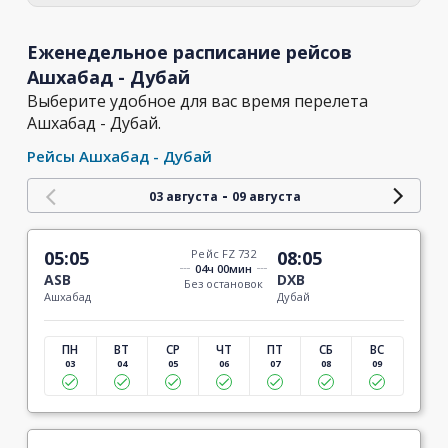
Еженедельное расписание рейсов
Ашхабад - Дубай
Выберите удобное для вас время перелета
Ашхабад - Дубай.
Рейсы Ашхабад - Дубай
-
03 августа
09 августа
05:05
Рейс FZ 732
08:05
04ч 00мин
ASB
DXB
Без остановок
Ашхабад
Дубай
ПН
ВТ
СР
ЧТ
ПТ
СБ
ВС
03
04
05
06
07
08
09