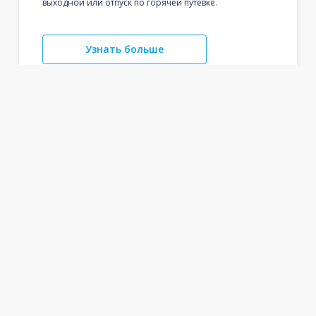
выходной или отпуск по горячей путевке.
Узнать больше
* Указанные тарифы были собраны в течение
последних 48 часов и могут быть недоступны на момент
бронирования. За дополнительные услуги может
взиматься дополнительная плата.
О flydubai
Помощь
Популярные рейсы