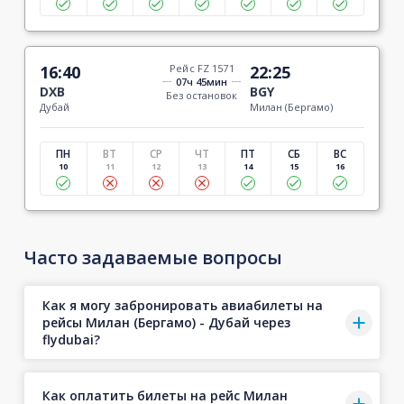
16:40
Рейс FZ 1571
22:25
07ч 45мин
DXB
BGY
Без остановок
Дубай
Милан (Бергамо)
ПН
ВТ
СР
ЧТ
ПТ
СБ
ВС
10
11
12
13
14
15
16
Часто задаваемые вопросы
Как я могу забронировать авиабилеты на
рейсы Милан (Бергамо) - Дубай через
flydubai?
Как оплатить билеты на рейс Милан