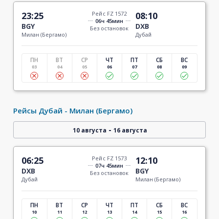
23:25
Рейс FZ 1572
08:10
06ч 45мин
BGY
DXB
Без остановок
Милан (Бергамо)
Дубай
ПН
ВТ
СР
ЧТ
ПТ
СБ
ВС
03
04
05
06
07
08
09
Рейсы Дубай - Милан (Бергамо)
-
10 августа
16 августа
06:25
Рейс FZ 1573
12:10
07ч 45мин
DXB
BGY
Без остановок
Дубай
Милан (Бергамо)
ПН
ВТ
СР
ЧТ
ПТ
СБ
ВС
10
11
12
13
14
15
16