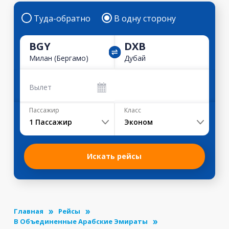
Туда-обратно
В одну сторону
BGY
DXB
Милан (Бергамо)
Дубай
Вылет
Пассажир
Класс
1
Пассажир
Эконом
Искать рейсы
Главная
Рейсы
В Объединенные Арабские Эмираты