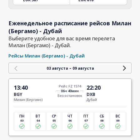
Еженедельное расписание рейсов Милан
(Бергамо) - Дубай
Выберите удобное для вас время перелета
Милан (Бергамо) - Дубай.
Рейсы Милан (Бергамо) - Дубай
-
03 августа
09 августа
13:40
Рейс FZ 1574
22:20
06ч 40мин
BGY
DXB
Без остановок
Милан (Бергамо)
Дубай
ПН
ВТ
СР
ЧТ
ПТ
СБ
ВС
03
04
05
06
07
08
09