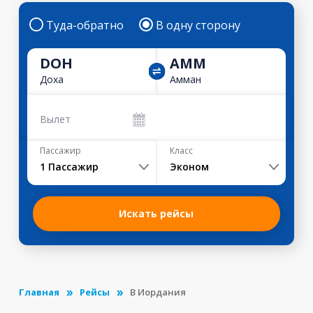
Туда-обратно
В одну сторону
DOH
AMM
Доха
Амман
Вылет
Пассажир
Класс
1
Пассажир
Эконом
Искать рейсы
Главная
Рейсы
В Иордания