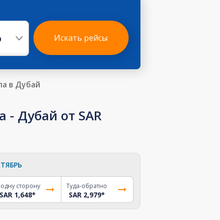
р
Искать рейсы
ла в Дубай
 - Дубай от SAR
ТЯБРЬ
 одну сторону
Туда-обратно
SAR 1,648
*
SAR 2,979
*