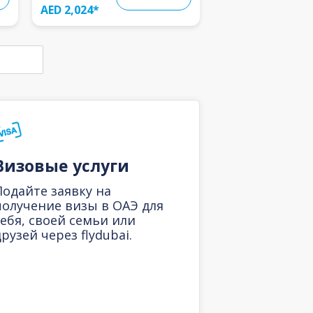
AED 2,024
*
Визовые услуги
Подайте заявку на
получение визы в ОАЭ для
себя, своей семьи или
рузей через flydubai.