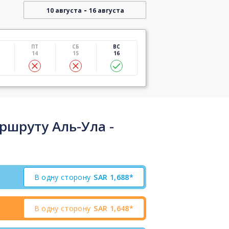
-
10 августа
16 августа
ПТ
СБ
ВС
14
15
16
ршруту Аль-Ула -
В одну сторону
SAR
1,688*
В одну сторону
SAR
1,648*