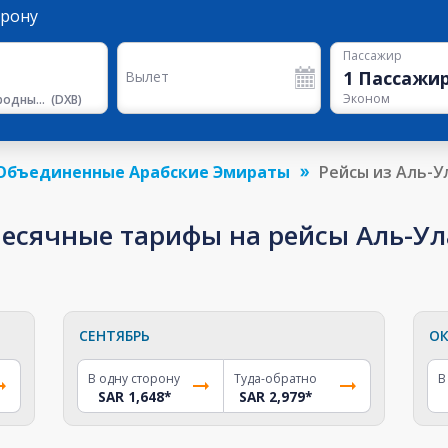
орону
Пассажир
1
Пассажи
Вылет
Эконом
Международный Аэропорт Дубая
(
DXB
)
Объединенные Арабские Эмираты
Рейсы из Аль-У
сячные тарифы на рейсы Аль-Ула
СЕНТЯБРЬ
ОК
В одну сторону
Туда-обратно
В
SAR 1,648
*
SAR 2,979
*