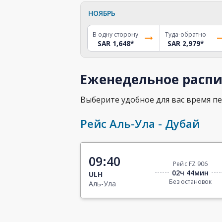
НОЯБРЬ
В одну сторону
Туда-обратно
SAR 1,648
*
SAR 2,979
*
Еженедельное распи
Выберите удобное для вас время пе
Рейс Аль-Ула - Дубай
09:40
Рейс FZ 906
02ч 44мин
ULH
Без остановок
Аль-Ула