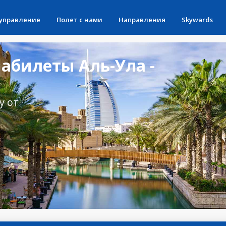
 управление
Полет с нами
Направления
Skywards
абилеты Аль-Ула -
у от