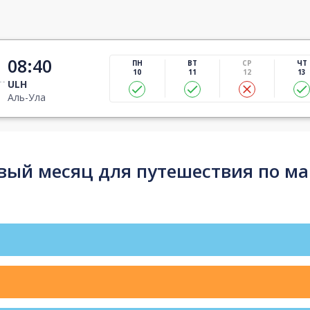
08:40
ПН
ВТ
СР
ЧТ
10
11
12
13
ULH
Аль-Ула
ый месяц для путешествия по ма