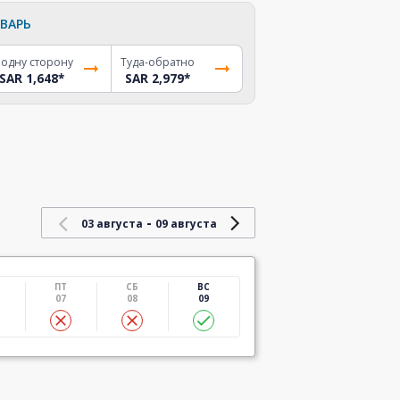
ВАРЬ
 одну сторону
Туда-обратно
SAR 1,648
*
SAR 2,979
*
-
03 августа
09 августа
ПТ
СБ
ВС
07
08
09