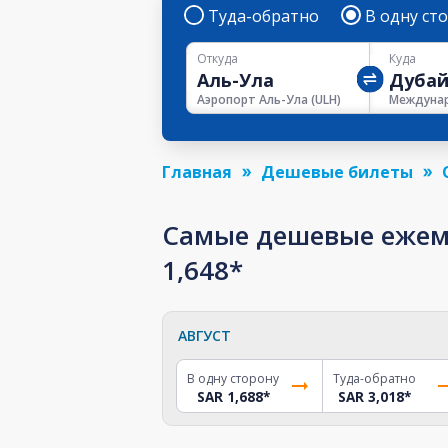
Туда-обратно
В одну ст
Откуда
Куда
Аэропорт Аль-Ула
(
ULH
)
Главная
Дешевые билеты
Самые дешевые ежеме
1,648*
АВГУСТ
В одну сторону
Туда-обратно
SAR 1,688
*
SAR 3,018
*