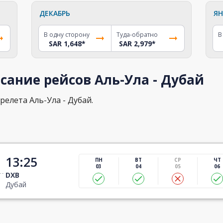
ДЕКАБРЬ
ЯН
В одну сторону
Туда-обратно
В
SAR 1,648
*
SAR 2,979
*
сание рейсов Аль-Ула - Дубай
релета Аль-Ула - Дубай.
13:25
ПН
ВТ
СР
ЧТ
03
04
05
06
DXB
Дубай