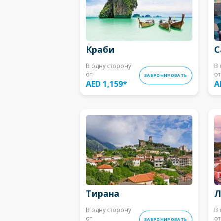
Краби
С
В одну сторону
В 
от
от
ЗАБРОНИРОВАТЬ
AED 1,159
*
A
Тирана
Л
В одну сторону
В 
от
от
ЗАБРОНИРОВАТЬ