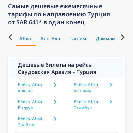
Самые дешевые ежемесячные
тарифы по направлению Турция
от SAR 641* в один конец
Абха
Аль-Ула
Гассим
Даммам
Дж
Дешевые билеты на рейсы
Саудовская Аравия - Турция
Рейсы Абха -
Рейсы Абха -
Анкара
Анталия
Рейсы Абха -
Рейсы Абха -
Бодрум
Стамбул
Рейсы Абха -
Трабзон