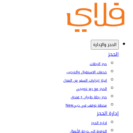
الحجز والإدارة
الحجز
حجز الرحلات
خدمات الإستقبال والترحيب
إنجاز إجراءات السفر من المنزل
الحجز مع رمز ترويجي
حجز رحلة طيران + فندق
محطة توقف في دبي
New
إدارة الحجز
إدارة الحجز
الترقية إلى درجة الأعمال