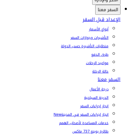
السفر معنا
الإعداد قبل السفر
أنواع الأسعار
التأشيرات وجوازات السفر
متطلبات التأشيرة حسب الدولة
طرق الدفع
مواعيد الرحلات
حالة الرحلة
السفر معنا
درجة الأعمال
الدرجة السياحية
إنجاز إجراءات السفر
إنجاز إجراءات السفر في المدينة
New
خدمات المساعدة لأصحاب الهمم
طائرة بوينغ 737 ماكس