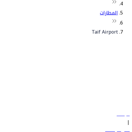
المطارات
Taif Airport
© فلاي دبي 2026. جميع الحقوق محفوظة.
سياساتنا
|
الشروط والأحكام