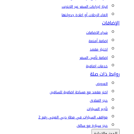
إنجاز إجراءات السفر عبر الإنترنت
إلغاء الرحلات أو إعادة جدولتها
الإضافات
شراء الإضافات
إضافة أمتعة
اختيار مقعد
إضافة تأمين السفر
خدمات إضافية
روابط ذات صلة
العروض
اختر مقعد مع مساحة إضافية للساقين
حجز الفنادق
تأجير السيارات
مواقف السيارات في مطار دبي المبنى رقم 2
حجز سيارة مع سائق
الحجز والإدارة