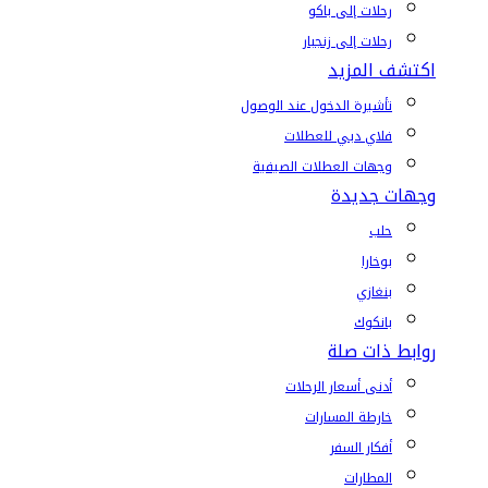
رحلات إلى باكو
رحلات إلى زنجبار
اكتشف المزيد
تأشيرة الدخول عند الوصول
فلاي دبي للعطلات
وجهات العطلات الصيفية
وجهات جديدة
حلب
بوخارا
بنغازي
بانكوك
روابط ذات صلة
أدنى أسعار الرحلات
خارطة المسارات
أفكار السفر
المطارات