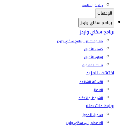
رحلات المتابعة
الوجهات
برنامج سكاي واردز
برنامج سكاي واردز
معلومات عن برنامج سكاي واردز
كسب الأميال
إنفاق الأميال
فئات العضوية
اكتشف المزيد
الأسئلة الشائعة
الاتصال
الشروط والأحكام
روابط ذات صلة
تسجيل الدخول
الانضمام إلى سكاي واردز