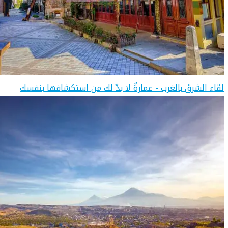
لقاء الشرق بالغرب - عمارةٌ لا بدّ لك من استكشافها بنفسك