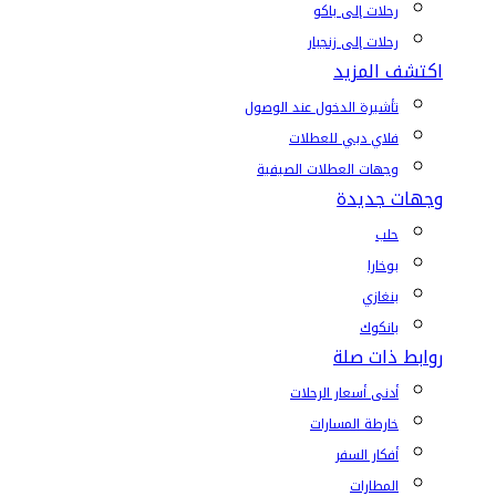
رحلات إلى باكو
رحلات إلى زنجبار
اكتشف المزيد
تأشيرة الدخول عند الوصول
فلاي دبي للعطلات
وجهات العطلات الصيفية
وجهات جديدة
حلب
بوخارا
بنغازي
بانكوك
روابط ذات صلة
أدنى أسعار الرحلات
خارطة المسارات
أفكار السفر
المطارات