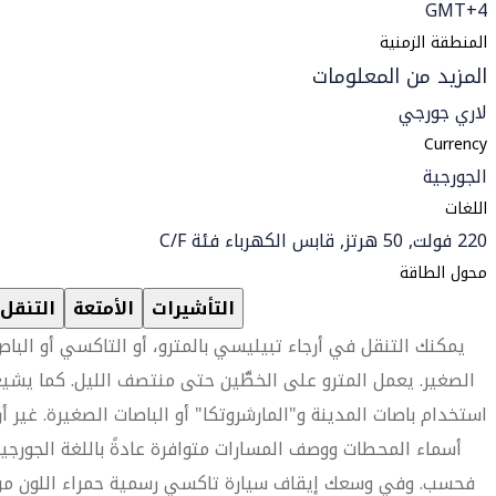
GMT+4
المنطقة الزمنية
المزيد من المعلومات
لاري جورجي
Currency
الجورجية
اللغات
220 فولت, 50 هرتز, قابس الكهرباء فئة C/F
محول الطاقة
التأشيرات
الأمتعة
التنقل
يمكنك التنقل في أرجاء تبيليسي بالمترو، أو التاكسي أو البا
الصغير. يعمل المترو على الخطَّين حتى منتصف الليل. كما يشي
استخدام باصات المدينة و"المارشروتكا" أو الباصات الصغيرة. غير أن
أسماء المحطات ووصف المسارات متوافرة عادةً باللغة الجورجي
فحسب. وفي وسعك إيقاف سيارة تاكسي رسمية حمراء اللون من