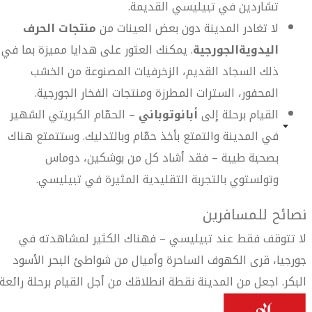
تشاردين في تبيليسي القديمة.
لا تغادر المدينة دون بعض العينات من
منتجات الحرف
اليدوية
الجورجية
. يمكنك العثور على هدايا مميزة بما في
ذلك السجاد القديم، الزخرفيات المصنوعة من الخشب
المحفور، السترات المطرزة ومنتجات الفخار الجورجية.
القيام برحلة إلى
أبانوتوباني
– الحمّام الكبريتي الشهير
في المدينة والتمتع بأخذ حمّام وبالتدليك. وستتمتع هناك
بصحبة طيبة – فقد أشاد كل من بوشكين، دوماس
وتولستوي بالتجربة التقليدية المثيرة في تبيليسي.
نصائح للمسافرين
لا تتوقف فقط عند تبيليسي – فهناك الكثير لمشاهدته في
جورجيا، قرى الكهوف الساحرة وأميال من شواطئ البحر الأسود
البكر. اجعل من المدينة نقطة انطلاقك من أجل القيام برحلة رائعة.