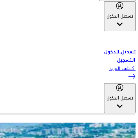
تسجيل الدخول
أهلاً بك في سكاي واردز طيران الإمارات برنامج الولاء المعتمد من قبل
طيران الإمارات، ومؤخراً فلاي دبي.
تسجيل الدخول
التسجيل
اكتشف المزيد
تسجيل الدخول