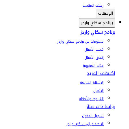
رحلات المتابعة
الوجهات
برنامج سكاي واردز
برنامج سكاي واردز
معلومات عن برنامج سكاي واردز
كسب الأميال
إنفاق الأميال
فئات العضوية
اكتشف المزيد
الأسئلة الشائعة
الاتصال
الشروط والأحكام
روابط ذات صلة
تسجيل الدخول
الانضمام إلى سكاي واردز