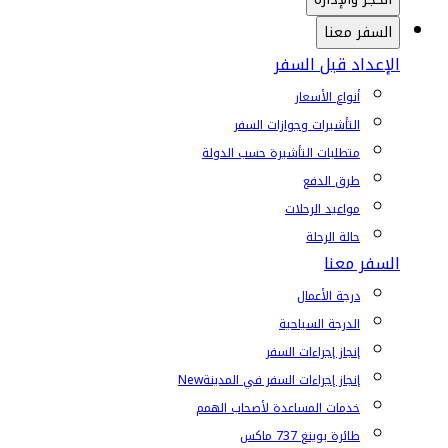
السفر معنا
الإعداد قبل السفر
أنواع الأسعار
التأشيرات وجوازات السفر
متطلبات التأشيرة حسب الدولة
طرق الدفع
مواعيد الرحلات
حالة الرحلة
السفر معنا
درجة الأعمال
الدرجة السياحية
إنجاز إجراءات السفر
إنجاز إجراءات السفر في المدينة
New
خدمات المساعدة لأصحاب الهمم
طائرة بوينغ 737 ماكس