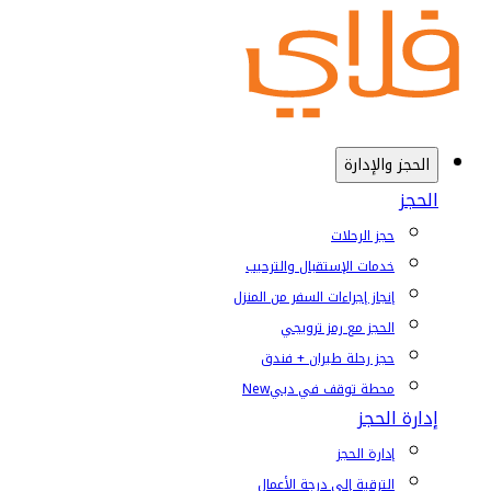
الحجز والإدارة
الحجز
حجز الرحلات
خدمات الإستقبال والترحيب
إنجاز إجراءات السفر من المنزل
الحجز مع رمز ترويجي
حجز رحلة طيران + فندق
محطة توقف في دبي
New
إدارة الحجز
إدارة الحجز
الترقية إلى درجة الأعمال