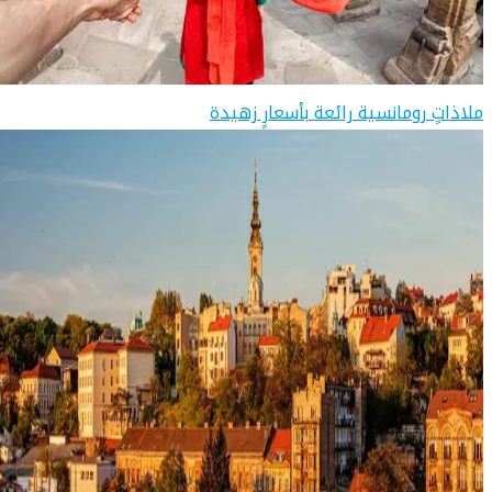
ملاذاتٍ رومانسية رائعة بأسعارٍ زهيدة