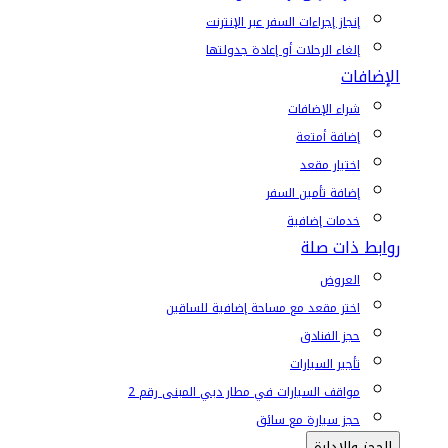
إنجاز إجراءات السفر عبر الإنترنت
إلغاء الرحلات أو إعادة جدولتها
الإضافات
شراء الإضافات
إضافة أمتعة
اختيار مقعد
إضافة تأمين السفر
خدمات إضافية
روابط ذات صلة
العروض
اختر مقعد مع مساحة إضافية للساقين
حجز الفنادق
تأجير السيارات
مواقف السيارات في مطار دبي المبنى رقم 2
حجز سيارة مع سائق
الحجز والإدارة