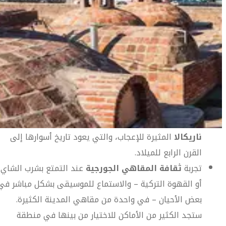
أهلاً بك في تبيليسي
تتربع عاصمة جورجيا في وادٍ بين شمال وجنوب سلاسل جبال القوقا
مع بلدة قديمة ساحرة تغص بالشوارع الضيقة، الحمّامات الكبريتية
وشرفات الخشب المحفور مما جعل منها عامل جذب كبير للزوار
دليل السفر إلى تبيليسي
لعدة قرون.
أبرز المعالم والأنشطة في تبيليسي
التمتع بالإطلالة الرائعة على المدينة من أعلى
قلعة
ناريكالا
المثيرة للإعجاب، والتي يعود تاريخ أسوارها إلى
دليل السفر إلى تبيليسي
القرن الرابع للميلاد.
تجربة
ثقافة المقاهي الجورجية
عند التمتع بشرب الشاي
أو القهوة التركية – والاستماع للموسيقى بشكل مباشر في
بعض الأحيان – في واحدة من مقاهي المدينة الكثيرة.
ستجد الكثير من الأماكن للاختيار من بينها في منطقة