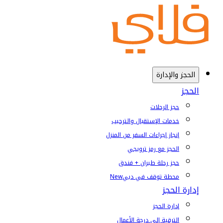
الحجز والإدارة
الحجز
حجز الرحلات
خدمات الإستقبال والترحيب
إنجاز إجراءات السفر من المنزل
الحجز مع رمز ترويجي
حجز رحلة طيران + فندق
محطة توقف في دبي
New
إدارة الحجز
إدارة الحجز
الترقية إلى درجة الأعمال