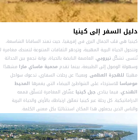
دليل السفر إلى كينيا
كينيا هي قلب الجمال البري في إفريقيا، حيث تمتد السافانا الشاسعة،
وتتجول الحياة البرية المهيبة، وتزدهر الثقافات المتنوعة لتمنحك مغامرة لا
تُنسى. تشكّل
نيروبي
، العاصمة النابضة بالحياة، بوابة تجمع بين الحداثة
وسهولة الوصول إلى الطبيعة، بينما تقدم
محمية ماساي مارا
مشهدًا
مهيبًا
للهجرة العظمى
. وبعيدًا عن رحلات السفاري، تدعوك سواحل
مومباسا
للاسترخاء على الشواطئ البيضاء التي يغمرها
المحيط
الهندي
، فيما ينادي
جبل كينيا
عشّاق المغامرة لتسلّق قممه
الدراماتيكية. كل رحلة عبر كينيا تعمّق ارتباطك بالأرض والحياة البرية
والناس الذين يجعلون هذا المكان استثنائيًا بكل معنى الكلمة.