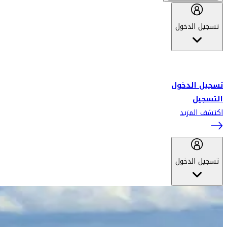
تسجيل الدخول
أهلاً بك في سكاي واردز طيران الإمارات برنامج الولاء المعتمد من قبل
طيران الإمارات، ومؤخراً فلاي دبي.
تسجيل الدخول
التسجيل
اكتشف المزيد
تسجيل الدخول