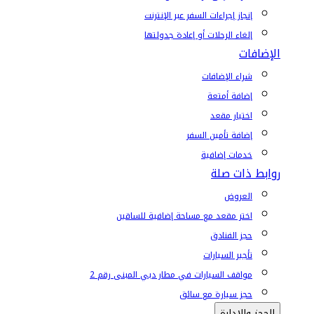
إنجاز إجراءات السفر عبر الإنترنت
إلغاء الرحلات أو إعادة جدولتها
الإضافات
شراء الإضافات
إضافة أمتعة
اختيار مقعد
إضافة تأمين السفر
خدمات إضافية
روابط ذات صلة
العروض
اختر مقعد مع مساحة إضافية للساقين
حجز الفنادق
تأجير السيارات
مواقف السيارات في مطار دبي المبنى رقم 2
حجز سيارة مع سائق
الحجز والإدارة