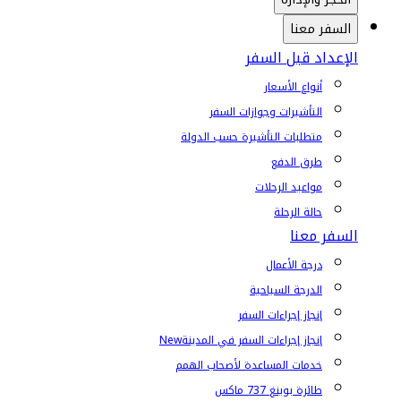
السفر معنا
الإعداد قبل السفر
أنواع الأسعار
التأشيرات وجوازات السفر
متطلبات التأشيرة حسب الدولة
طرق الدفع
مواعيد الرحلات
حالة الرحلة
السفر معنا
درجة الأعمال
الدرجة السياحية
إنجاز إجراءات السفر
إنجاز إجراءات السفر في المدينة
New
خدمات المساعدة لأصحاب الهمم
طائرة بوينغ 737 ماكس