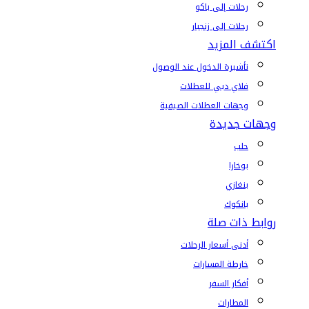
رحلات إلى باكو
رحلات إلى زنجبار
اكتشف المزيد
تأشيرة الدخول عند الوصول
فلاي دبي للعطلات
وجهات العطلات الصيفية
وجهات جديدة
حلب
بوخارا
بنغازي
بانكوك
روابط ذات صلة
أدنى أسعار الرحلات
خارطة المسارات
أفكار السفر
المطارات