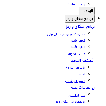
رحلات المتابعة
الوجهات
برنامج سكاي واردز
برنامج سكاي واردز
معلومات عن برنامج سكاي واردز
كسب الأميال
إنفاق الأميال
فئات العضوية
اكتشف المزيد
الأسئلة الشائعة
الاتصال
الشروط والأحكام
روابط ذات صلة
تسجيل الدخول
الانضمام إلى سكاي واردز