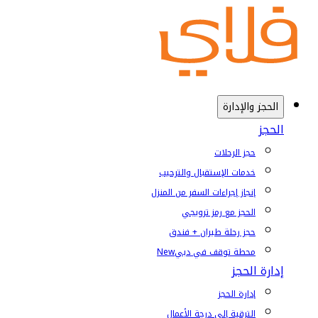
الحجز والإدارة
الحجز
حجز الرحلات
خدمات الإستقبال والترحيب
إنجاز إجراءات السفر من المنزل
الحجز مع رمز ترويجي
حجز رحلة طيران + فندق
محطة توقف في دبي
New
إدارة الحجز
إدارة الحجز
الترقية إلى درجة الأعمال