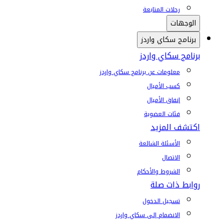
رحلات المتابعة
الوجهات
برنامج سكاي واردز
برنامج سكاي واردز
معلومات عن برنامج سكاي واردز
كسب الأميال
إنفاق الأميال
فئات العضوية
اكتشف المزيد
الأسئلة الشائعة
الاتصال
الشروط والأحكام
روابط ذات صلة
تسجيل الدخول
الانضمام إلى سكاي واردز