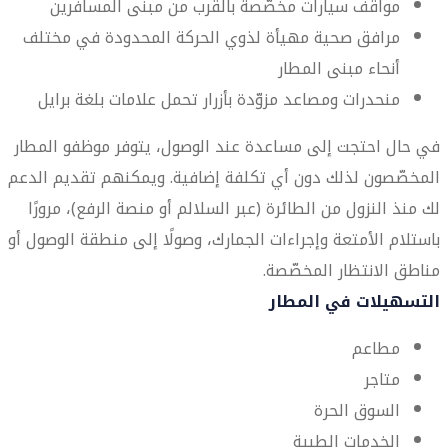
مواقف سيارات مخصّصة بالقرب من مبنى المسافرين
مرافق صحية مهيأة لذوي الحركة المحدودة في مختلف
أنحاء مبنى المطار
منحدرات ومصاعد مزوّدة بأزرار تحمل علامات بلغة برايل
في حال احتجت إلى مساعدة عند الوصول، يتوفر موظفو المطار
المخصّصون لذلك دون أي تكلفة إضافية. ويمكنهم تقديم الدعم
لك منذ النزول من الطائرة (عبر السلالم أو منصة الرفع)، مرورًا
باستلام الأمتعة وإجراءات الجمارك، وصولًا إلى منطقة الوصول أو
مناطق الانتظار المخصّصة.
التسهيلات في المطار
مطاعم
متاجر
السوق الحرة
الخدمات الطبية