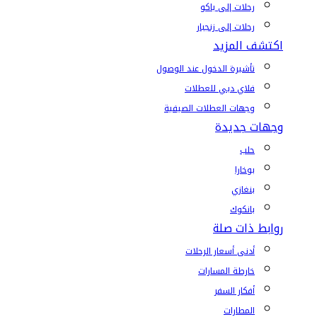
رحلات إلى باكو
رحلات إلى زنجبار
اكتشف المزيد
تأشيرة الدخول عند الوصول
فلاي دبي للعطلات
وجهات العطلات الصيفية
وجهات جديدة
حلب
بوخارا
بنغازي
بانكوك
روابط ذات صلة
أدنى أسعار الرحلات
خارطة المسارات
أفكار السفر
المطارات