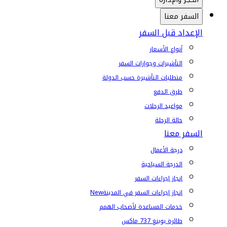
السفر معنا
الإعداد قبل السفر
أنواع الأسعار
التأشيرات وجوازات السفر
متطلبات التأشيرة حسب الدولة
طرق الدفع
مواعيد الرحلات
حالة الرحلة
السفر معنا
درجة الأعمال
الدرجة السياحية
إنجاز إجراءات السفر
إنجاز إجراءات السفر في المدينة
New
خدمات المساعدة لأصحاب الهمم
طائرة بوينغ 737 ماكس