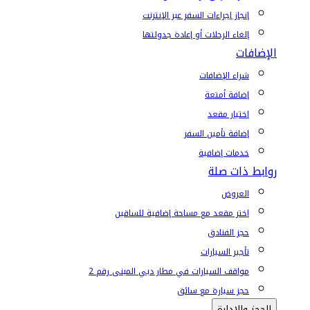
إنجاز إجراءات السفر عبر الإنترنت
إلغاء الرحلات أو إعادة جدولتها
الإضافات
شراء الإضافات
إضافة أمتعة
اختيار مقعد
إضافة تأمين السفر
خدمات إضافية
روابط ذات صلة
العروض
اختر مقعد مع مساحة إضافية للساقين
حجز الفنادق
تأجير السيارات
مواقف السيارات في مطار دبي المبنى رقم 2
حجز سيارة مع سائق
الحجز والإدارة