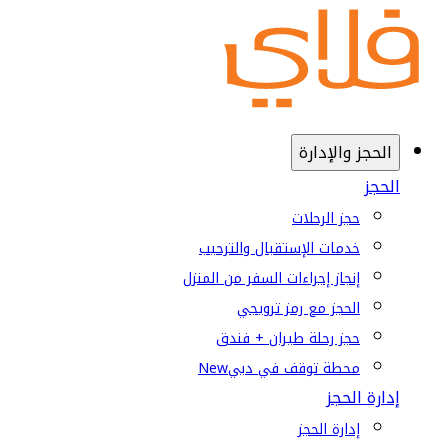
الحجز والإدارة
الحجز
حجز الرحلات
خدمات الإستقبال والترحيب
إنجاز إجراءات السفر من المنزل
الحجز مع رمز ترويجي
حجز رحلة طيران + فندق
محطة توقف في دبي
New
إدارة الحجز
إدارة الحجز