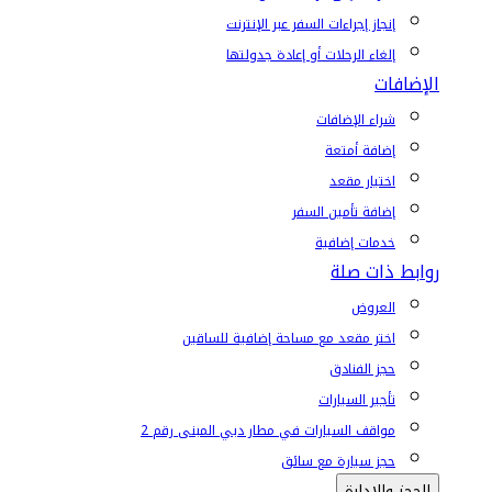
إنجاز إجراءات السفر عبر الإنترنت
إلغاء الرحلات أو إعادة جدولتها
الإضافات
شراء الإضافات
إضافة أمتعة
اختيار مقعد
إضافة تأمين السفر
خدمات إضافية
روابط ذات صلة
العروض
اختر مقعد مع مساحة إضافية للساقين
حجز الفنادق
تأجير السيارات
مواقف السيارات في مطار دبي المبنى رقم 2
حجز سيارة مع سائق
الحجز والإدارة