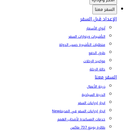
السفر معنا
الإعداد قبل السفر
أنواع الأسعار
التأشيرات وجوازات السفر
متطلبات التأشيرة حسب الدولة
طرق الدفع
مواعيد الرحلات
حالة الرحلة
السفر معنا
درجة الأعمال
الدرجة السياحية
إنجاز إجراءات السفر
إنجاز إجراءات السفر في المدينة
New
خدمات المساعدة لأصحاب الهمم
طائرة بوينغ 737 ماكس