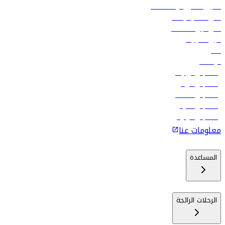
تسجيل الدخول لوكلاء السفر
أدنى أسعار الرحلات
فلاي دبي للعطلات
تأجير السيارات
فنادق
الوظائف
رحلات إلى تبيليسي
رحلات إلى الرياض
رحلات إلى مسقط
رحلات إلى ماليه
رحلات إلى كولومبو
معلومات عنا
المساعدة
الرحلات الرائجة