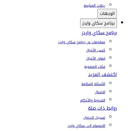
رحلات المتابعة
الوجهات
برنامج سكاي واردز
برنامج سكاي واردز
معلومات عن برنامج سكاي واردز
كسب الأميال
إنفاق الأميال
فئات العضوية
اكتشف المزيد
الأسئلة الشائعة
الاتصال
الشروط والأحكام
روابط ذات صلة
تسجيل الدخول
الانضمام إلى سكاي واردز