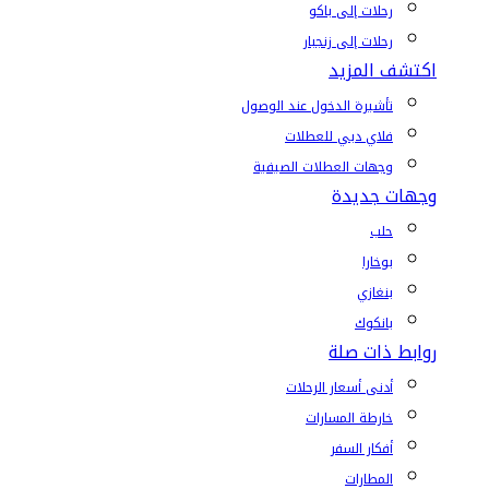
رحلات إلى باكو
رحلات إلى زنجبار
اكتشف المزيد
تأشيرة الدخول عند الوصول
فلاي دبي للعطلات
وجهات العطلات الصيفية
وجهات جديدة
حلب
بوخارا
بنغازي
بانكوك
روابط ذات صلة
أدنى أسعار الرحلات
خارطة المسارات
أفكار السفر
المطارات