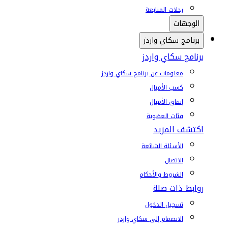
رحلات المتابعة
الوجهات
برنامج سكاي واردز
برنامج سكاي واردز
معلومات عن برنامج سكاي واردز
كسب الأميال
إنفاق الأميال
فئات العضوية
اكتشف المزيد
الأسئلة الشائعة
الاتصال
الشروط والأحكام
روابط ذات صلة
تسجيل الدخول
الانضمام إلى سكاي واردز