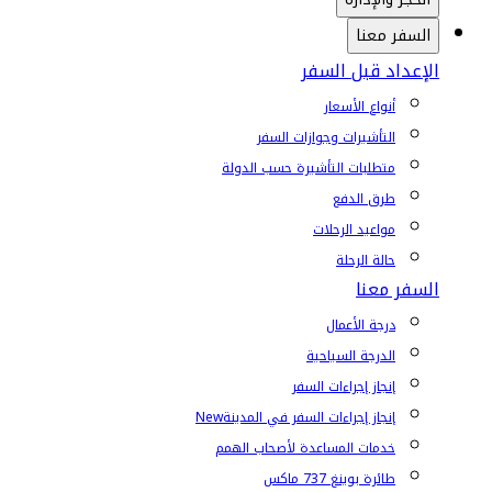
السفر معنا
الإعداد قبل السفر
أنواع الأسعار
التأشيرات وجوازات السفر
متطلبات التأشيرة حسب الدولة
طرق الدفع
مواعيد الرحلات
حالة الرحلة
السفر معنا
درجة الأعمال
الدرجة السياحية
إنجاز إجراءات السفر
إنجاز إجراءات السفر في المدينة
New
خدمات المساعدة لأصحاب الهمم
طائرة بوينغ 737 ماكس