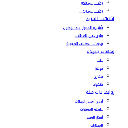
رحلات إلى باكو
رحلات إلى زنجبار
اكتشف المزيد
تأشيرة الدخول عند الوصول
فلاي دبي للعطلات
وجهات العطلات الصيفية
وجهات جديدة
حلب
بوخارا
بنغازي
بانكوك
روابط ذات صلة
أدنى أسعار الرحلات
خارطة المسارات
أفكار السفر
المطارات