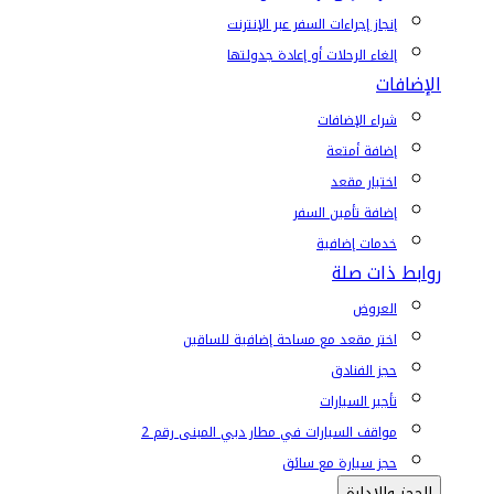
إنجاز إجراءات السفر عبر الإنترنت
إلغاء الرحلات أو إعادة جدولتها
الإضافات
شراء الإضافات
إضافة أمتعة
اختيار مقعد
إضافة تأمين السفر
خدمات إضافية
روابط ذات صلة
العروض
اختر مقعد مع مساحة إضافية للساقين
حجز الفنادق
تأجير السيارات
مواقف السيارات في مطار دبي المبنى رقم 2
حجز سيارة مع سائق
الحجز والإدارة