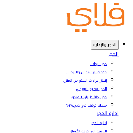
الحجز والإدارة
الحجز
حجز الرحلات
خدمات الإستقبال والترحيب
إنجاز إجراءات السفر من المنزل
الحجز مع رمز ترويجي
حجز رحلة طيران + فندق
محطة توقف في دبي
New
إدارة الحجز
إدارة الحجز
الترقية إلى درجة الأعمال