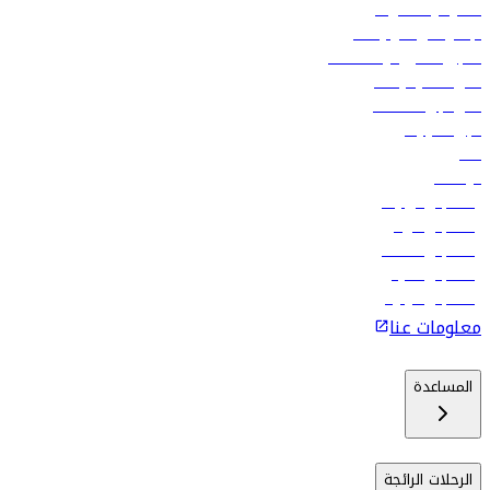
العقود والمشتريات
الإعلان على متن رحلاتنا
تسجيل الدخول لوكلاء السفر
أدنى أسعار الرحلات
فلاي دبي للعطلات
تأجير السيارات
فنادق
الوظائف
رحلات إلى تبيليسي
رحلات إلى الرياض
رحلات إلى مسقط
رحلات إلى ماليه
رحلات إلى كولومبو
معلومات عنا
المساعدة
الرحلات الرائجة