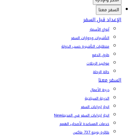
السفر معنا
الإعداد قبل السفر
أنواع الأسعار
التأشيرات وجوازات السفر
متطلبات التأشيرة حسب الدولة
طرق الدفع
مواعيد الرحلات
حالة الرحلة
السفر معنا
درجة الأعمال
الدرجة السياحية
إنجاز إجراءات السفر
إنجاز إجراءات السفر في المدينة
New
خدمات المساعدة لأصحاب الهمم
طائرة بوينغ 737 ماكس