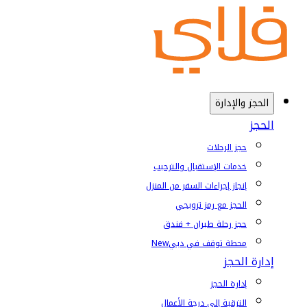
الحجز والإدارة
الحجز
حجز الرحلات
خدمات الإستقبال والترحيب
إنجاز إجراءات السفر من المنزل
الحجز مع رمز ترويجي
حجز رحلة طيران + فندق
محطة توقف في دبي
New
إدارة الحجز
إدارة الحجز
الترقية إلى درجة الأعمال