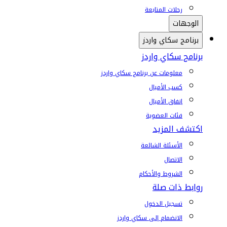
رحلات المتابعة
الوجهات
برنامج سكاي واردز
برنامج سكاي واردز
معلومات عن برنامج سكاي واردز
كسب الأميال
إنفاق الأميال
فئات العضوية
اكتشف المزيد
الأسئلة الشائعة
الاتصال
الشروط والأحكام
روابط ذات صلة
تسجيل الدخول
الانضمام إلى سكاي واردز