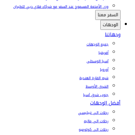
وزن الأمتعة المسموح عند السفر مع شركاء فلاي دبي للطيران
السفر معنا
الوجهات
وجهاتنا
جميع الوجهات
أفريقيا
آسيا الوسطى
أوروبا
شبه القارة الهندية
الشرق الأوسط
جنوب شرق آسيا
أفضل الوجهات
رحلات إلى تبيليسي
رحلات إلى ماليه
رحلات إلى كولومبو