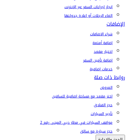
إنجاز إجراءات السفر عبر الإنترنت
إلغاء الرحلات أو إعادة جدولتها
الإضافات
شراء الإضافات
إضافة أمتعة
اختيار مقعد
إضافة تأمين السفر
خدمات إضافية
روابط ذات صلة
العروض
اختر مقعد مع مساحة إضافية للساقين
حجز الفنادق
تأجير السيارات
مواقف السيارات في مطار دبي المبنى رقم 2
حجز سيارة مع سائق
الحجز والإدارة