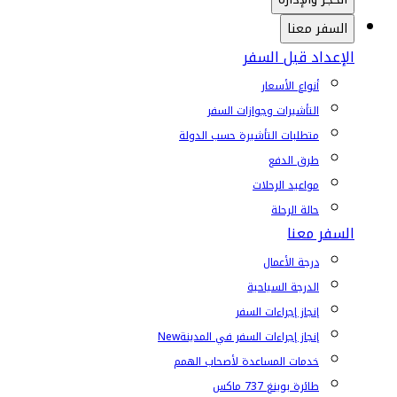
السفر معنا
الإعداد قبل السفر
أنواع الأسعار
التأشيرات وجوازات السفر
متطلبات التأشيرة حسب الدولة
طرق الدفع
مواعيد الرحلات
حالة الرحلة
السفر معنا
درجة الأعمال
الدرجة السياحية
إنجاز إجراءات السفر
إنجاز إجراءات السفر في المدينة
New
خدمات المساعدة لأصحاب الهمم
طائرة بوينغ 737 ماكس