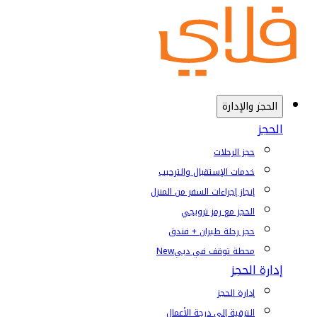
الحجز والإدارة
الحجز
حجز الرحلات
خدمات الإستقبال والترحيب
إنجاز إجراءات السفر من المنزل
الحجز مع رمز ترويجي
حجز رحلة طيران + فندق
محطة توقف في دبي
New
إدارة الحجز
إدارة الحجز
الترقية إلى درجة الأعمال