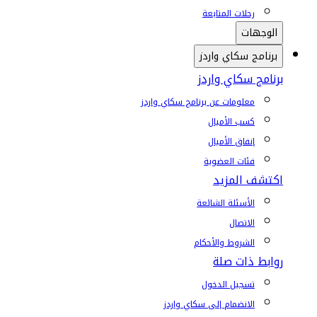
رحلات المتابعة
الوجهات
برنامج سكاي واردز
برنامج سكاي واردز
معلومات عن برنامج سكاي واردز
كسب الأميال
إنفاق الأميال
فئات العضوية
اكتشف المزيد
الأسئلة الشائعة
الاتصال
الشروط والأحكام
روابط ذات صلة
تسجيل الدخول
الانضمام إلى سكاي واردز