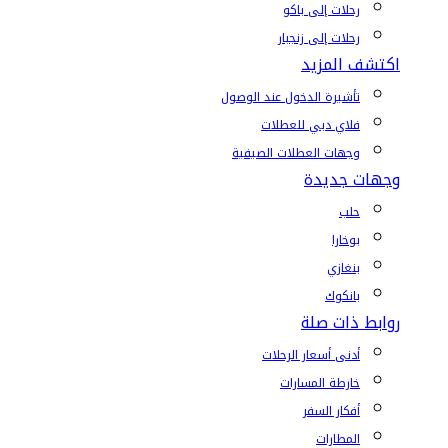
رحلات إلى باكو
رحلات إلى زنجبار
اكتشف المزيد
تأشيرة الدخول عند الوصول
فلاي دبي للعطلات
وجهات العطلات الصيفية
وجهات جديدة
حلب
بوخارا
بنغازي
بانكوك
روابط ذات صلة
أدنى أسعار الرحلات
خارطة المسارات
أفكار السفر
المطارات