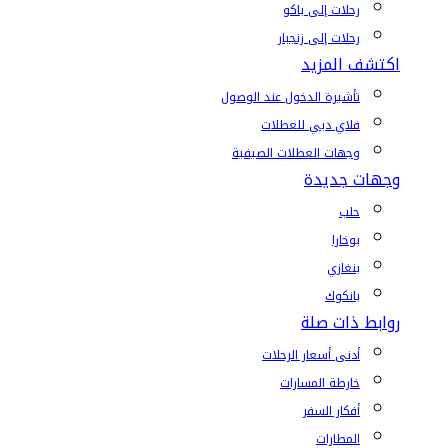
رحلات إلى باكو
رحلات إلى زنجبار
اكتشف المزيد
تأشيرة الدخول عند الوصول
فلاي دبي للعطلات
وجهات العطلات الصيفية
وجهات جديدة
حلب
بوخارا
بنغازي
بانكوك
روابط ذات صلة
أدنى أسعار الرحلات
خارطة المسارات
أفكار السفر
المطارات