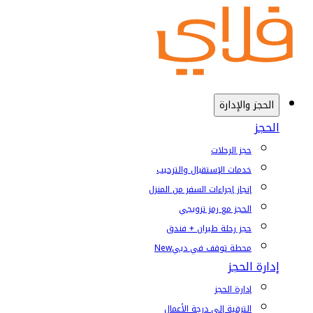
الحجز والإدارة
الحجز
حجز الرحلات
خدمات الإستقبال والترحيب
إنجاز إجراءات السفر من المنزل
الحجز مع رمز ترويجي
حجز رحلة طيران + فندق
محطة توقف في دبي
New
إدارة الحجز
إدارة الحجز
الترقية إلى درجة الأعمال