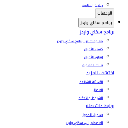
رحلات المتابعة
الوجهات
برنامج سكاي واردز
برنامج سكاي واردز
معلومات عن برنامج سكاي واردز
كسب الأميال
إنفاق الأميال
فئات العضوية
اكتشف المزيد
الأسئلة الشائعة
الاتصال
الشروط والأحكام
روابط ذات صلة
تسجيل الدخول
الانضمام إلى سكاي واردز