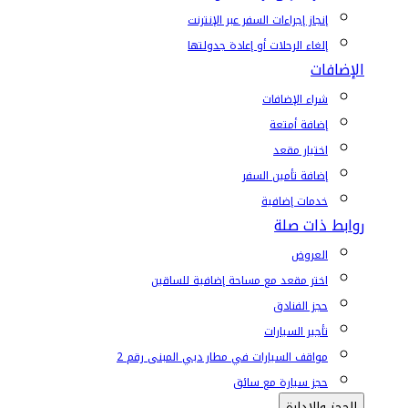
إنجاز إجراءات السفر عبر الإنترنت
إلغاء الرحلات أو إعادة جدولتها
الإضافات
شراء الإضافات
إضافة أمتعة
اختيار مقعد
إضافة تأمين السفر
خدمات إضافية
روابط ذات صلة
العروض
اختر مقعد مع مساحة إضافية للساقين
حجز الفنادق
تأجير السيارات
مواقف السيارات في مطار دبي المبنى رقم 2
حجز سيارة مع سائق
الحجز والإدارة