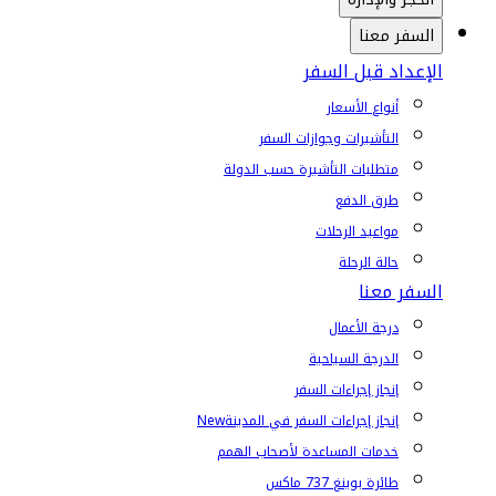
السفر معنا
الإعداد قبل السفر
أنواع الأسعار
التأشيرات وجوازات السفر
متطلبات التأشيرة حسب الدولة
طرق الدفع
مواعيد الرحلات
حالة الرحلة
السفر معنا
درجة الأعمال
الدرجة السياحية
إنجاز إجراءات السفر
إنجاز إجراءات السفر في المدينة
New
خدمات المساعدة لأصحاب الهمم
طائرة بوينغ 737 ماكس