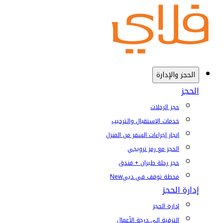
الحجز والإدارة
الحجز
حجز الرحلات
خدمات الإستقبال والترحيب
إنجاز إجراءات السفر من المنزل
الحجز مع رمز ترويجي
حجز رحلة طيران + فندق
محطة توقف في دبي
New
إدارة الحجز
إدارة الحجز
الترقية إلى درجة الأعمال