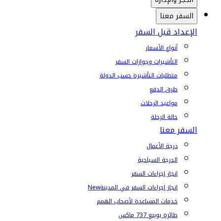
السفر معنا
الإعداد قبل السفر
أنواع الأسعار
التأشيرات وجوازات السفر
متطلبات التأشيرة حسب الدولة
طرق الدفع
مواعيد الرحلات
حالة الرحلة
السفر معنا
درجة الأعمال
الدرجة السياحية
إنجاز إجراءات السفر
إنجاز إجراءات السفر في المدينة
New
خدمات المساعدة لأصحاب الهمم
طائرة بوينغ 737 ماكس