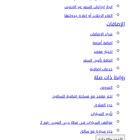
إنجاز إجراءات السفر عبر الإنترنت
إلغاء الرحلات أو إعادة جدولتها
الإضافات
شراء الإضافات
إضافة أمتعة
اختيار مقعد
إضافة تأمين السفر
خدمات إضافية
روابط ذات صلة
العروض
اختر مقعد مع مساحة إضافية للساقين
حجز الفنادق
تأجير السيارات
مواقف السيارات في مطار دبي المبنى رقم 2
حجز سيارة مع سائق
الحجز والإدارة