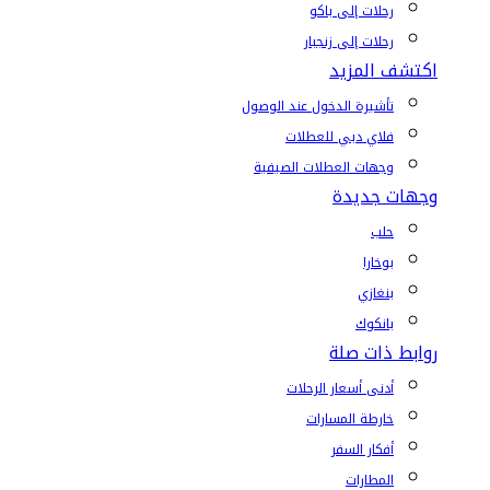
رحلات إلى باكو
رحلات إلى زنجبار
اكتشف المزيد
تأشيرة الدخول عند الوصول
فلاي دبي للعطلات
وجهات العطلات الصيفية
وجهات جديدة
حلب
بوخارا
بنغازي
بانكوك
روابط ذات صلة
أدنى أسعار الرحلات
خارطة المسارات
أفكار السفر
المطارات