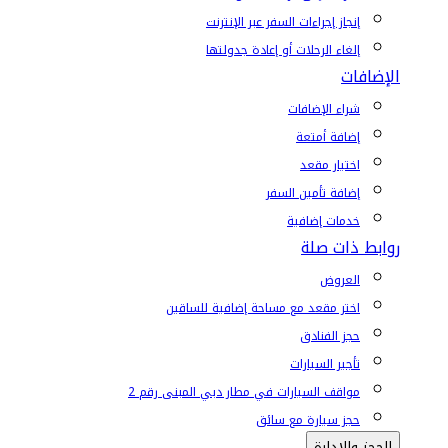
إنجاز إجراءات السفر عبر الإنترنت
إلغاء الرحلات أو إعادة جدولتها
الإضافات
شراء الإضافات
إضافة أمتعة
اختيار مقعد
إضافة تأمين السفر
خدمات إضافية
روابط ذات صلة
العروض
اختر مقعد مع مساحة إضافية للساقين
حجز الفنادق
تأجير السيارات
مواقف السيارات في مطار دبي المبنى رقم 2
حجز سيارة مع سائق
الحجز والإدارة