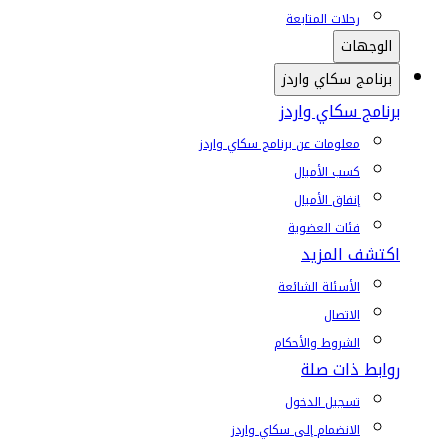
رحلات المتابعة
الوجهات
برنامج سكاي واردز
برنامج سكاي واردز
معلومات عن برنامج سكاي واردز
كسب الأميال
إنفاق الأميال
فئات العضوية
اكتشف المزيد
الأسئلة الشائعة
الاتصال
الشروط والأحكام
روابط ذات صلة
تسجيل الدخول
الانضمام إلى سكاي واردز