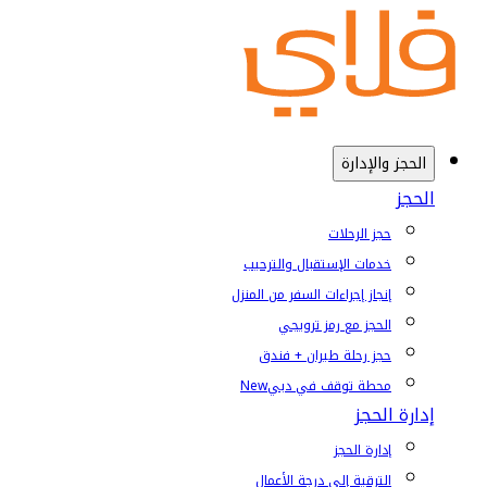
الحجز والإدارة
الحجز
حجز الرحلات
خدمات الإستقبال والترحيب
إنجاز إجراءات السفر من المنزل
الحجز مع رمز ترويجي
حجز رحلة طيران + فندق
محطة توقف في دبي
New
إدارة الحجز
إدارة الحجز
الترقية إلى درجة الأعمال