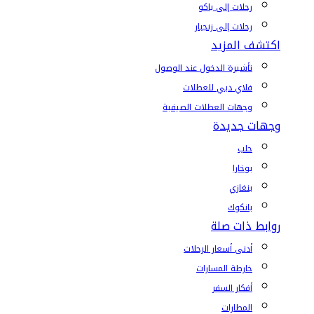
رحلات إلى باكو
رحلات إلى زنجبار
اكتشف المزيد
تأشيرة الدخول عند الوصول
فلاي دبي للعطلات
وجهات العطلات الصيفية
وجهات جديدة
حلب
بوخارا
بنغازي
بانكوك
روابط ذات صلة
أدنى أسعار الرحلات
خارطة المسارات
أفكار السفر
المطارات