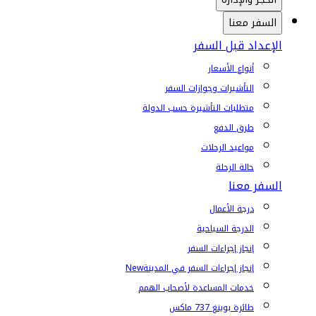
السفر معنا
الإعداد قبل السفر
أنواع الأسعار
التأشيرات وجوازات السفر
متطلبات التأشيرة حسب الدولة
طرق الدفع
مواعيد الرحلات
حالة الرحلة
السفر معنا
درجة الأعمال
الدرجة السياحية
إنجاز إجراءات السفر
إنجاز إجراءات السفر في المدينة
New
خدمات المساعدة لأصحاب الهمم
طائرة بوينغ 737 ماكس