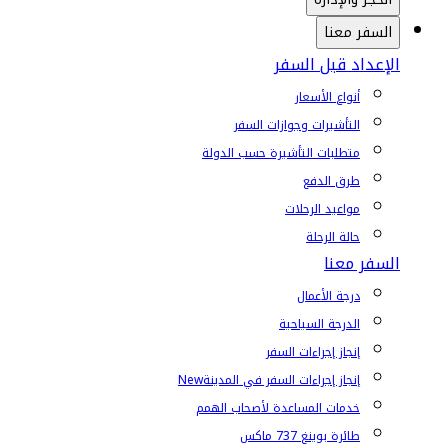
السفر معنا
الإعداد قبل السفر
أنواع الأسعار
التأشيرات وجوازات السفر
متطلبات التأشيرة حسب الدولة
طرق الدفع
مواعيد الرحلات
حالة الرحلة
السفر معنا
درجة الأعمال
الدرجة السياحية
إنجاز إجراءات السفر
إنجاز إجراءات السفر في المدينة
New
خدمات المساعدة لأصحاب الهمم
طائرة بوينغ 737 ماكس