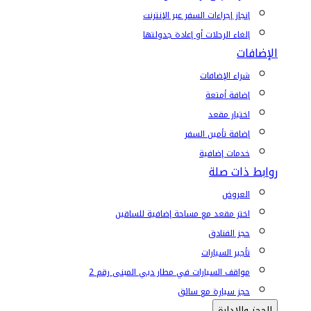
إنجاز إجراءات السفر عبر الإنترنت
إلغاء الرحلات أو إعادة جدولتها
الإضافات
شراء الإضافات
إضافة أمتعة
اختيار مقعد
إضافة تأمين السفر
خدمات إضافية
روابط ذات صلة
العروض
اختر مقعد مع مساحة إضافية للساقين
حجز الفنادق
تأجير السيارات
مواقف السيارات في مطار دبي المبنى رقم 2
حجز سيارة مع سائق
الحجز والإدارة