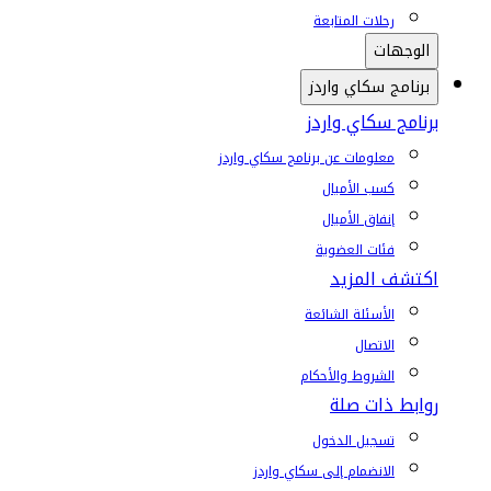
رحلات المتابعة
الوجهات
برنامج سكاي واردز
برنامج سكاي واردز
معلومات عن برنامج سكاي واردز
كسب الأميال
إنفاق الأميال
فئات العضوية
اكتشف المزيد
الأسئلة الشائعة
الاتصال
الشروط والأحكام
روابط ذات صلة
تسجيل الدخول
الانضمام إلى سكاي واردز