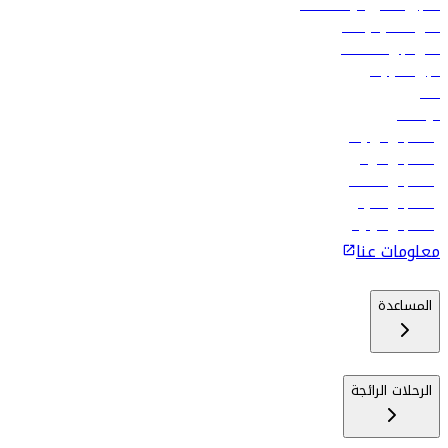
تسجيل الدخول لوكلاء السفر
أدنى أسعار الرحلات
فلاي دبي للعطلات
تأجير السيارات
فنادق
الوظائف
رحلات إلى تبيليسي
رحلات إلى الرياض
رحلات إلى مسقط
رحلات إلى ماليه
رحلات إلى كولومبو
معلومات عنا
المساعدة
الرحلات الرائجة