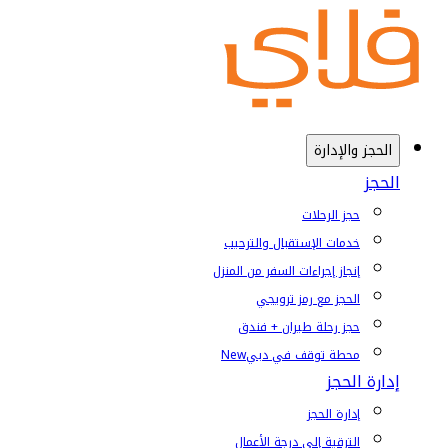
الحجز والإدارة
الحجز
حجز الرحلات
خدمات الإستقبال والترحيب
إنجاز إجراءات السفر من المنزل
الحجز مع رمز ترويجي
حجز رحلة طيران + فندق
محطة توقف في دبي
New
إدارة الحجز
إدارة الحجز
الترقية إلى درجة الأعمال