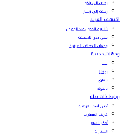
رحلات إلى باكو
رحلات إلى زنجبار
اكتشف المزيد
تأشيرة الدخول عند الوصول
فلاي دبي للعطلات
وجهات العطلات الصيفية
وجهات جديدة
حلب
بوخارا
بنغازي
بانكوك
روابط ذات صلة
أدنى أسعار الرحلات
خارطة المسارات
أفكار السفر
المطارات