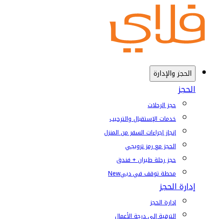
الحجز والإدارة
الحجز
حجز الرحلات
خدمات الإستقبال والترحيب
إنجاز إجراءات السفر من المنزل
الحجز مع رمز ترويجي
حجز رحلة طيران + فندق
محطة توقف في دبي
New
إدارة الحجز
إدارة الحجز
الترقية إلى درجة الأعمال