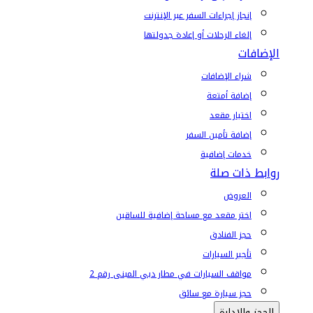
إنجاز إجراءات السفر عبر الإنترنت
إلغاء الرحلات أو إعادة جدولتها
الإضافات
شراء الإضافات
إضافة أمتعة
اختيار مقعد
إضافة تأمين السفر
خدمات إضافية
روابط ذات صلة
العروض
اختر مقعد مع مساحة إضافية للساقين
حجز الفنادق
تأجير السيارات
مواقف السيارات في مطار دبي المبنى رقم 2
حجز سيارة مع سائق
الحجز والإدارة