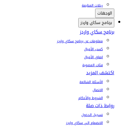
رحلات المتابعة
الوجهات
برنامج سكاي واردز
برنامج سكاي واردز
معلومات عن برنامج سكاي واردز
كسب الأميال
إنفاق الأميال
فئات العضوية
اكتشف المزيد
الأسئلة الشائعة
الاتصال
الشروط والأحكام
روابط ذات صلة
تسجيل الدخول
الانضمام إلى سكاي واردز