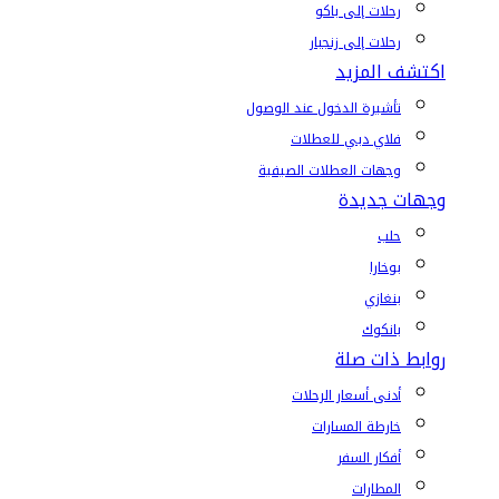
رحلات إلى باكو
رحلات إلى زنجبار
اكتشف المزيد
تأشيرة الدخول عند الوصول
فلاي دبي للعطلات
وجهات العطلات الصيفية
وجهات جديدة
حلب
بوخارا
بنغازي
بانكوك
روابط ذات صلة
أدنى أسعار الرحلات
خارطة المسارات
أفكار السفر
المطارات