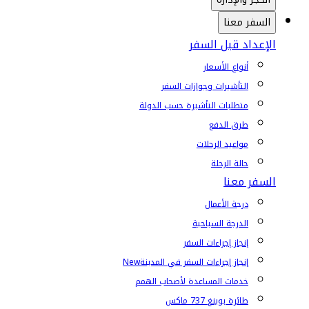
السفر معنا
الإعداد قبل السفر
أنواع الأسعار
التأشيرات وجوازات السفر
متطلبات التأشيرة حسب الدولة
طرق الدفع
مواعيد الرحلات
حالة الرحلة
السفر معنا
درجة الأعمال
الدرجة السياحية
إنجاز إجراءات السفر
إنجاز إجراءات السفر في المدينة
New
خدمات المساعدة لأصحاب الهمم
طائرة بوينغ 737 ماكس