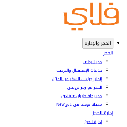
الحجز والإدارة
الحجز
حجز الرحلات
خدمات الإستقبال والترحيب
إنجاز إجراءات السفر من المنزل
الحجز مع رمز ترويجي
حجز رحلة طيران + فندق
محطة توقف في دبي
New
إدارة الحجز
إدارة الحجز