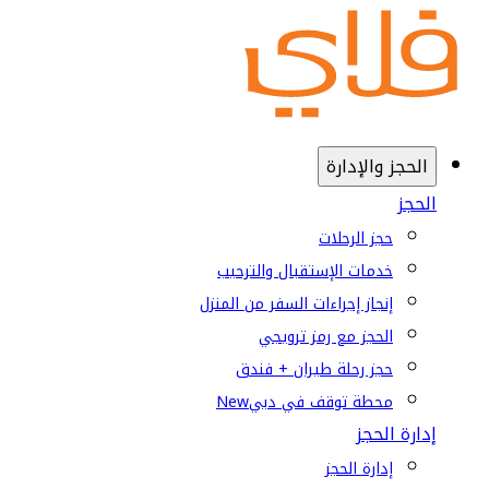
الحجز والإدارة
الحجز
حجز الرحلات
خدمات الإستقبال والترحيب
إنجاز إجراءات السفر من المنزل
الحجز مع رمز ترويجي
حجز رحلة طيران + فندق
محطة توقف في دبي
New
إدارة الحجز
إدارة الحجز