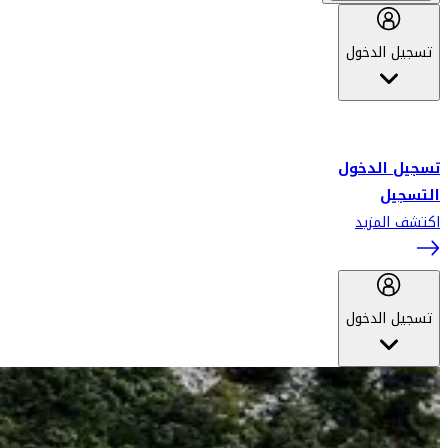
تسجيل الدخول
أهلاً بك في سكاي واردز طيران الإمارات برنامج الولاء المعتمد من قبل
طيران الإمارات، ومؤخراً فلاي دبي.
تسجيل الدخول
التسجيل
اكتشف المزيد
تسجيل الدخول