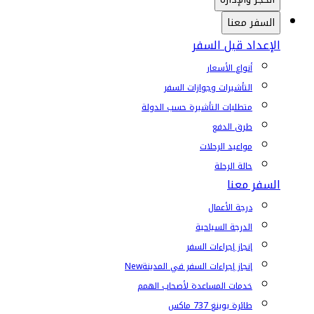
السفر معنا
الإعداد قبل السفر
أنواع الأسعار
التأشيرات وجوازات السفر
متطلبات التأشيرة حسب الدولة
طرق الدفع
مواعيد الرحلات
حالة الرحلة
السفر معنا
درجة الأعمال
الدرجة السياحية
إنجاز إجراءات السفر
إنجاز إجراءات السفر في المدينة
New
خدمات المساعدة لأصحاب الهمم
طائرة بوينغ 737 ماكس