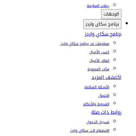
رحلات المتابعة
الوجهات
برنامج سكاي واردز
برنامج سكاي واردز
معلومات عن برنامج سكاي واردز
كسب الأميال
إنفاق الأميال
فئات العضوية
اكتشف المزيد
الأسئلة الشائعة
الاتصال
الشروط والأحكام
روابط ذات صلة
تسجيل الدخول
الانضمام إلى سكاي واردز