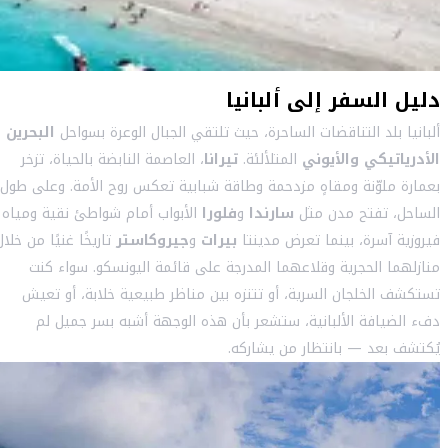
دليل السفر إلى ألبانيا
ألبانيا بلد التناقضات الساحرة، حيث تلتقي الجبال الوعرة بسواحل
البحرين
الأدرياتيكي والأيوني
المتلألئة.
تيرانا
، العاصمة النابضة بالحياة، تزخر
بعمارة ملوّنة ومقاهٍ مزدحمة وطاقة شبابية تعكس روح الأمة. وعلى طول
الساحل، تفتح مدن مثل
سارندا
و
فلورا
الأبواب أمام شواطئ نقية ومياه
فيروزية آسرة، بينما تعرض مدينتا
بيرات
و
جيروكاستر
تاريخًا غنيًا من خلال
منازلهما الحجرية وقلاعهما المدرجة على قائمة اليونسكو. سواء كنت
تستكشف الخلجان السرية، أو تتنزه بين مناظر طبيعية خلابة، أو تعيش
دفء الضيافة الألبانية، ستشعر بأن هذه الوجهة أشبه بسر جميل لم
يُكتشف بعد — بانتظار من يشاركه.