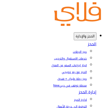
الحجز والإدارة
الحجز
حجز الرحلات
خدمات الإستقبال والترحيب
إنجاز إجراءات السفر من المنزل
الحجز مع رمز ترويجي
حجز رحلة طيران + فندق
محطة توقف في دبي
New
إدارة الحجز
إدارة الحجز
الترقية إلى درجة الأعمال