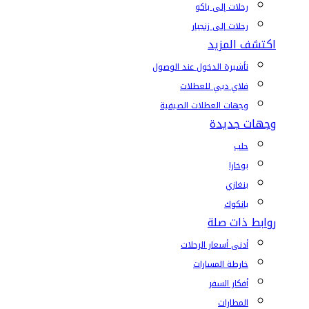
رحلات إلى باكو
رحلات إلى زنجبار
اكتشف المزيد
تأشيرة الدخول عند الوصول
فلاي دبي للعطلات
وجهات العطلات الصيفية
وجهات جديدة
حلب
بوخارا
بنغازي
بانكوك
روابط ذات صلة
أدنى أسعار الرحلات
خارطة المسارات
أفكار السفر
المطارات