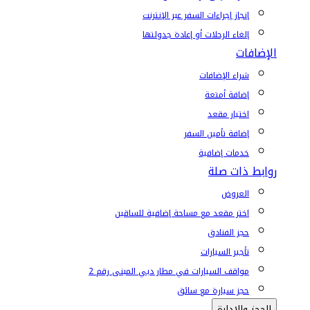
إنجاز إجراءات السفر عبر الإنترنت
إلغاء الرحلات أو إعادة جدولتها
الإضافات
شراء الإضافات
إضافة أمتعة
اختيار مقعد
إضافة تأمين السفر
خدمات إضافية
روابط ذات صلة
العروض
اختر مقعد مع مساحة إضافية للساقين
حجز الفنادق
تأجير السيارات
مواقف السيارات في مطار دبي المبنى رقم 2
حجز سيارة مع سائق
الحجز والإدارة