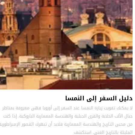
دليل السفر إلى النمسا
لا يمكنك تفويت زيارة النمسا عند السفر إلى أوروبا فهي معروفة بمناظر
جبال الألب الخلابة والقرى الجبلية والهندسة المعمارية الباروكية. إذا كنت
من محبي التاريخ والهندسة المعمارية فلابد أن تبهرك القصور الإمبراطورية
المليئة بالتاريخ الغني. استكشف