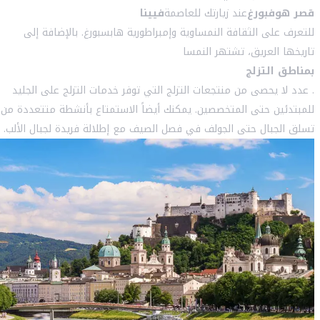
قصر هوفبورغ
عند زيارتك للعاصمة
فيينا
للتعرف على الثقافة النمساوية وإمبراطورية هابسبورغ. بالإضافة إلى
تاريخها العريق، تشتهر النمسا
بمناطق التزلج
. عدد لا يحصى من منتجعات التزلج التي توفر خدمات التزلج على الجليد
للمبتدئين حتى المتخصصين. يمكنك أيضاً الاستمتاع بأنشطة متتعددة من
تسلق الجبال حتى الجولف في فصل الصيف مع إطلالة فريدة لجبال الألب.