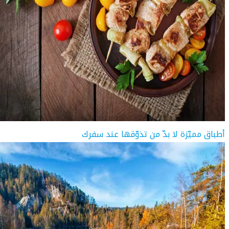
أطباق مميّزة لا بدّ من تذوّقها عند سفرك