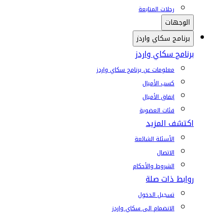
رحلات المتابعة
الوجهات
برنامج سكاي واردز
برنامج سكاي واردز
معلومات عن برنامج سكاي واردز
كسب الأميال
إنفاق الأميال
فئات العضوية
اكتشف المزيد
الأسئلة الشائعة
الاتصال
الشروط والأحكام
روابط ذات صلة
تسجيل الدخول
الانضمام إلى سكاي واردز