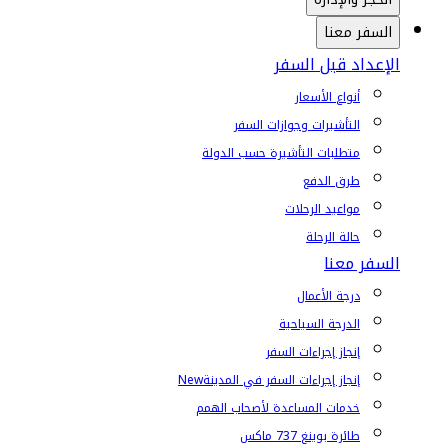
السفر معنا
الإعداد قبل السفر
أنواع الأسعار
التأشيرات وجوازات السفر
متطلبات التأشيرة حسب الدولة
طرق الدفع
مواعيد الرحلات
حالة الرحلة
السفر معنا
درجة الأعمال
الدرجة السياحية
إنجاز إجراءات السفر
إنجاز إجراءات السفر في المدينة
New
خدمات المساعدة لأصحاب الهمم
طائرة بوينغ 737 ماكس