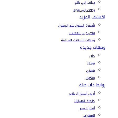
رحلات إلى باكو
رحلات إلى زنجبار
اكتشف المزيد
تأشيرة الدخول عند الوصول
فلاي دبي للعطلات
وجهات العطلات الصيفية
وجهات جديدة
حلب
بوخارا
بنغازي
بانكوك
روابط ذات صلة
أدنى أسعار الرحلات
خارطة المسارات
أفكار السفر
المطارات