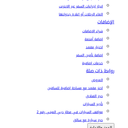
إنجاز إجراءات السفر عبر الإنترنت
إلغاء الرحلات أو إعادة جدولتها
الإضافات
شراء الإضافات
إضافة أمتعة
اختيار مقعد
إضافة تأمين السفر
خدمات إضافية
روابط ذات صلة
العروض
اختر مقعد مع مساحة إضافية للساقين
حجز الفنادق
تأجير السيارات
مواقف السيارات في مطار دبي المبنى رقم 2
حجز سيارة مع سائق
الحجز والإدارة