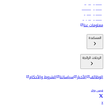
رحلات إلى الرياض
رحلات إلى مسقط
رحلات إلى ماليه
رحلات إلى كولومبو
معلومات عنا
المساعدة
الرحلات الرائجة
الوظائف
الأخبار
سياساتنا
الشروط والأحكام
فيس بوك
X