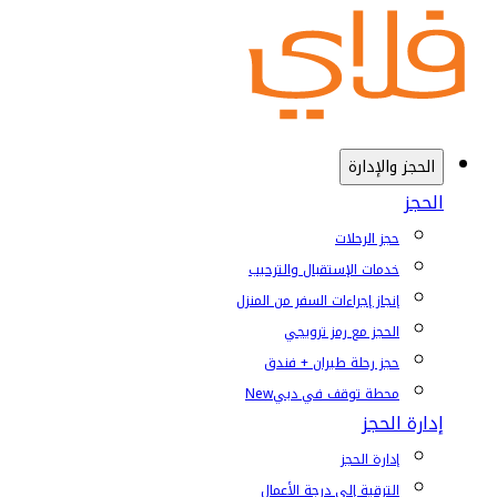
الحجز والإدارة
الحجز
حجز الرحلات
خدمات الإستقبال والترحيب
إنجاز إجراءات السفر من المنزل
الحجز مع رمز ترويجي
حجز رحلة طيران + فندق
محطة توقف في دبي
New
إدارة الحجز
إدارة الحجز
الترقية إلى درجة الأعمال