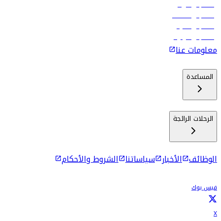
رحلات إلى الرياض
رحلات إلى مسقط
رحلات إلى ماليه
رحلات إلى كولومبو
معلومات عنا
المساعدة
الرحلات الرائجة
الوظائف
الأخبار
سياساتنا
الشروط والأحكام
فيس بوك
X