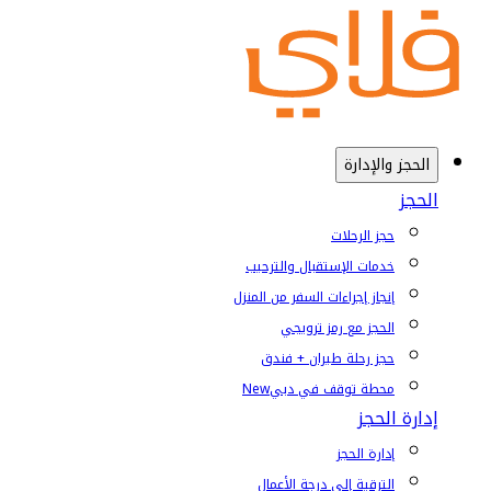
الحجز والإدارة
الحجز
حجز الرحلات
خدمات الإستقبال والترحيب
إنجاز إجراءات السفر من المنزل
الحجز مع رمز ترويجي
حجز رحلة طيران + فندق
محطة توقف في دبي
New
إدارة الحجز
إدارة الحجز
الترقية إلى درجة الأعمال