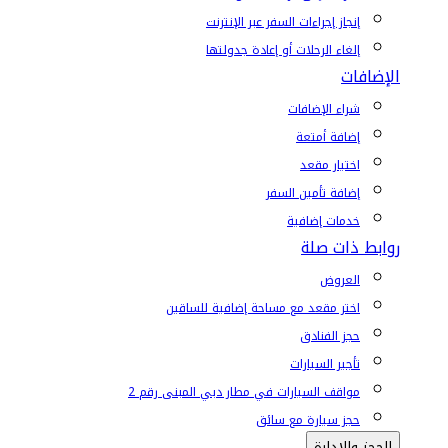
إنجاز إجراءات السفر عبر الإنترنت
إلغاء الرحلات أو إعادة جدولتها
الإضافات
شراء الإضافات
إضافة أمتعة
اختيار مقعد
إضافة تأمين السفر
خدمات إضافية
روابط ذات صلة
العروض
اختر مقعد مع مساحة إضافية للساقين
حجز الفنادق
تأجير السيارات
مواقف السيارات في مطار دبي المبنى رقم 2
حجز سيارة مع سائق
الحجز والإدارة