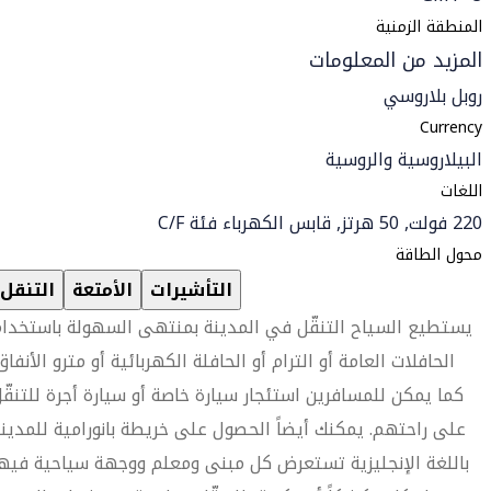
المنطقة الزمنية
المزيد من المعلومات
روبل بلاروسي
Currency
البيلاروسية والروسية
اللغات
220 فولت, 50 هرتز, قابس الكهرباء فئة C/F
محول الطاقة
التأشيرات
الأمتعة
التنقل
يستطيع السياح التنقّل في المدينة بمنتهى السهولة باستخدا
الحافلات العامة أو الترام أو الحافلة الكهربائية أو مترو الأنفاق
كما يمكن للمسافرين استئجار سيارة خاصة أو سيارة أجرة للتنقّ
على راحتهم. يمكنك أيضاً الحصول على خريطة بانورامية للمدين
باللغة الإنجليزية تستعرض كل مبنى ومعلم ووجهة سياحية فيه