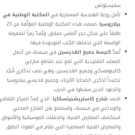
سفيسلوتش.
تأمل روعة الهندسة المعمارية في
المكتبة الوطنية في
بيلاروسيا
. صممت هذه المكتبة الوطنية المؤلّفة من 23
طابقاً على شكل حجر ألماس عملاق، وتُعدّ رمزاً للمعرفة
الواسعة التي تحملها الكتب الموجودة فيها.
تُعدّ
كنيسة جميع القديسين
في مينسك من أجمل
المعابد التقليدية التي تقع عند تقاطع شارعَي
كالينوفسكي وجميع القديسين، وهي نصب تذكاري شُيّد
تخليداً لذكرى الضحايا الأبرياء، وجميع قديسي بيلاروسيا
والجنود الذين سقطوا في الحرب.
اقصد
شارع كاستريشنيتسكايا
، الذي يُعدّ المركز الثقافي
والإبداعي في مينسك، واستمتع بفن الشارع المحلي.
استكشف المعارض الفنية، والحفلات الموسيقية والأسواق
والمعارض الفنية المعاصرة التي تقام في الهواء الطلق