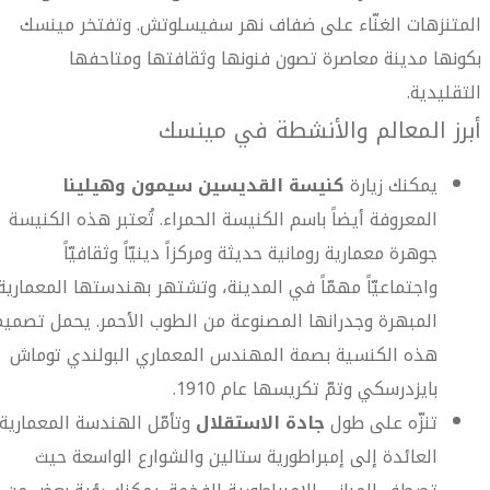
المتنزهات الغنّاء على ضفاف نهر سفيسلوتش. وتفتخر مينسك
بكونها مدينة معاصرة تصون فنونها وثقافتها ومتاحفها
التقليدية.
أبرز المعالم والأنشطة في مينسك
يمكنك زيارة
كنيسة القديسين سيمون وهيلينا
المعروفة أيضاً باسم الكنيسة الحمراء. تُعتبر هذه الكنيسة
جوهرة معمارية رومانية حديثة ومركزاً دينيّاً وثقافيّاً
واجتماعيّاً مهمّاً في المدينة، وتشتهر بهندستها المعمارية
المبهرة وجدرانها المصنوعة من الطوب الأحمر. يحمل تصميم
هذه الكنسية بصمة المهندس المعماري البولندي توماش
بايزدرسكي وتمّ تكريسها عام 1910.
تنزّه على طول
جادة الاستقلال
وتأمّل الهندسة المعمارية
العائدة إلى إمبراطورية ستالين والشوارع الواسعة حيث