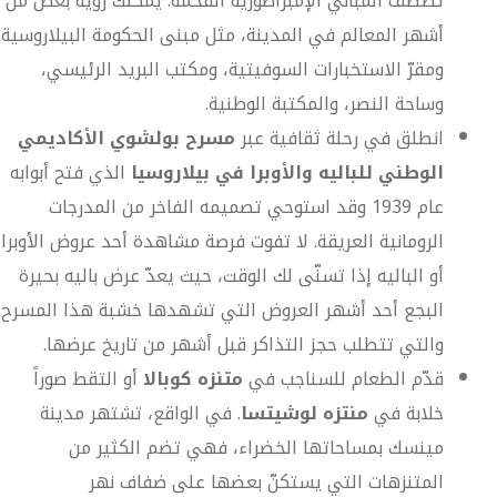
تصطف المباني الإمبراطورية الفخمة. يمكنك رؤية بعض من
أشهر المعالم في المدينة، مثل مبنى الحكومة البيلاروسية،
ومقرّ الاستخبارات السوفيتية، ومكتب البريد الرئيسي،
وساحة النصر، والمكتبة الوطنية.
انطلق في رحلة ثقافية عبر
مسرح بولشوي الأكاديمي
الوطني للباليه والأوبرا في بيلاروسيا
الذي فتح أبوابه
عام 1939 وقد استوحي تصميمه الفاخر من المدرجات
الرومانية العريقة. لا تفوت فرصة مشاهدة أحد عروض الأوبرا
أو الباليه إذا تسنّى لك الوقت، حيث يعدّ عرض باليه بحيرة
البجع أحد أشهر العروض التي تشهدها خشبة هذا المسرح
والتي تتطلب حجز التذاكر قبل أشهر من تاريخ عرضها.
قدّم الطعام للسناجب في
متنزه كوبالا
أو التقط صوراً
خلابة في
منتزه لوشيتسا
. في الواقع، تشتهر مدينة
مينسك بمساحاتها الخضراء، فهي تضم الكثير من
المتنزهات التي يستكنّ بعضها على ضفاف نهر