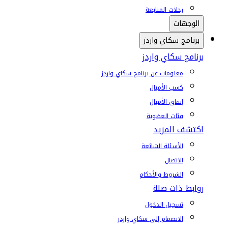
رحلات المتابعة
الوجهات
برنامج سكاي واردز
برنامج سكاي واردز
معلومات عن برنامج سكاي واردز
كسب الأميال
إنفاق الأميال
فئات العضوية
اكتشف المزيد
الأسئلة الشائعة
الاتصال
الشروط والأحكام
روابط ذات صلة
تسجيل الدخول
الانضمام إلى سكاي واردز