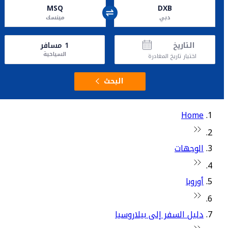
MSQ
DXB
دبي
مينسك
التاريخ
1
مسافر
السياحية
اختيار تاريخ المغادرة
البحث
Home
الوجهات
أوروبا
دليل السفر إلى بيلاروسيا