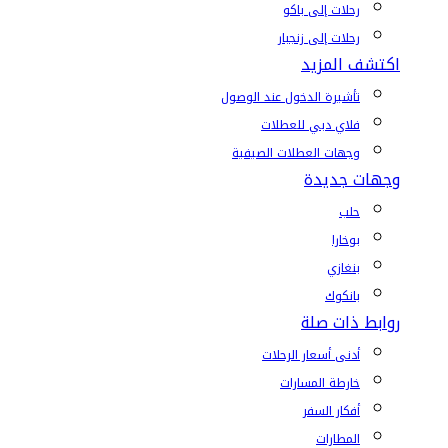
رحلات إلى باكو
رحلات إلى زنجبار
اكتشف المزيد
تأشيرة الدخول عند الوصول
فلاي دبي للعطلات
وجهات العطلات الصيفية
وجهات جديدة
حلب
بوخارا
بنغازي
بانكوك
روابط ذات صلة
أدنى أسعار الرحلات
خارطة المسارات
أفكار السفر
المطارات