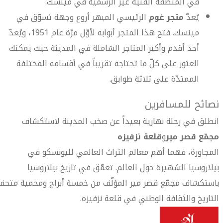
في المنطقة الفنية غير الرسمية في مينسك.
يُعدّ
متجر غوم
الرئيسي المبهر أروع وجهة تسوّق في
مينسك. فتح هذا المتجر أبوابه لأوّل مرّة عام 1951، ويُعدّ
أحد أقدم وأكبر المتاجر الشاملة في المدينة حيث يمكنك
العثور على كلّ ما تحتاجه تقريباً في أقسامه المختلفة
الممتدّة على ثلاثة طوابق.
نصائح للمسافرين
انطلق في رحلة نهارية بعيداً عن صخب المدينة لاستكشاف
مجمّع قصر مير
و
قلعة نزفيزه
المجاورة، فهما أهم معالم التراث العالمي لليونسكو في
بيلاروسيا الشهيرة حول العالم. تعمّق في تاريخ بيلاروسيا
باستكشاف مجمّع قصر مير المؤلّف من خمسة أبراج ومحمية متحف
التاريخ والثقافة الوطني في قلعة نزفيزه.