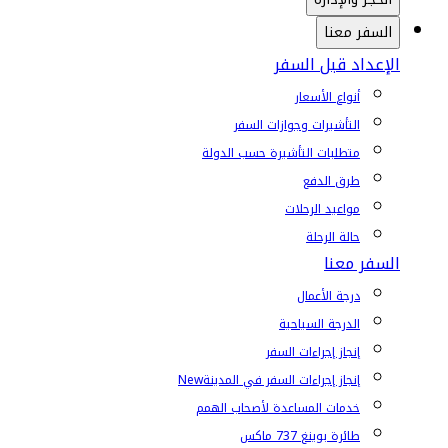
السفر معنا
الإعداد قبل السفر
أنواع الأسعار
التأشيرات وجوازات السفر
متطلبات التأشيرة حسب الدولة
طرق الدفع
مواعيد الرحلات
حالة الرحلة
السفر معنا
درجة الأعمال
الدرجة السياحية
إنجاز إجراءات السفر
إنجاز إجراءات السفر في المدينة
New
خدمات المساعدة لأصحاب الهمم
طائرة بوينغ 737 ماكس