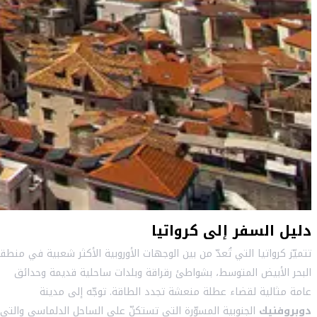
دليل السفر إلى كرواتيا
تتميّز كرواتيا التي تُعدّ من بين الوجهات الأوروبية الأكثر شعبية في منطق
البحر الأبيض المتوسط، بشواطئ رقراقة وبلدات ساحلية قديمة وحدائق
عامة مثالية لقضاء عطلة منعشة تجدد الطاقة. توجّه إلى مدينة
دوبروفنيك
الجنوبية المسوّرة التي تستكنّ على الساحل الدلماسي والتي