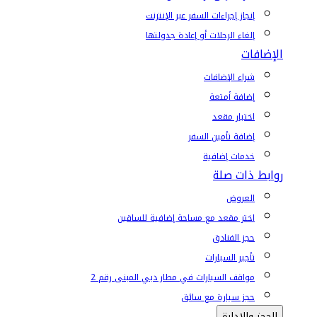
إنجاز إجراءات السفر عبر الإنترنت
إلغاء الرحلات أو إعادة جدولتها
الإضافات
شراء الإضافات
إضافة أمتعة
اختيار مقعد
إضافة تأمين السفر
خدمات إضافية
روابط ذات صلة
العروض
اختر مقعد مع مساحة إضافية للساقين
حجز الفنادق
تأجير السيارات
مواقف السيارات في مطار دبي المبنى رقم 2
حجز سيارة مع سائق
الحجز والإدارة