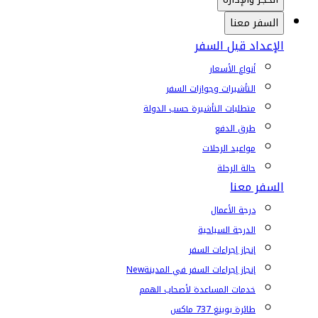
السفر معنا
الإعداد قبل السفر
أنواع الأسعار
التأشيرات وجوازات السفر
متطلبات التأشيرة حسب الدولة
طرق الدفع
مواعيد الرحلات
حالة الرحلة
السفر معنا
درجة الأعمال
الدرجة السياحية
إنجاز إجراءات السفر
إنجاز إجراءات السفر في المدينة
New
خدمات المساعدة لأصحاب الهمم
طائرة بوينغ 737 ماكس