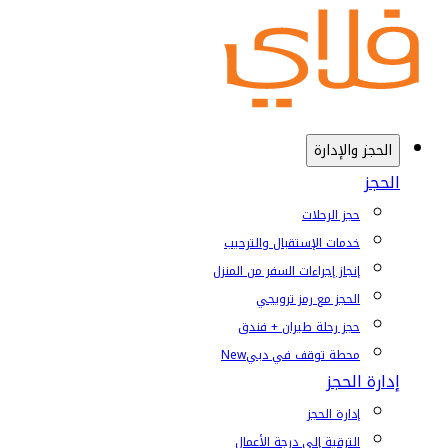
الحجز والإدارة
الحجز
حجز الرحلات
خدمات الإستقبال والترحيب
إنجاز إجراءات السفر من المنزل
الحجز مع رمز ترويجي
حجز رحلة طيران + فندق
محطة توقف في دبي
New
إدارة الحجز
إدارة الحجز
الترقية إلى درجة الأعمال