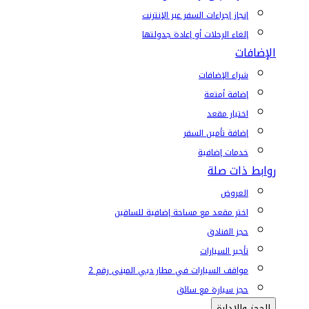
إنجاز إجراءات السفر عبر الإنترنت
إلغاء الرحلات أو إعادة جدولتها
الإضافات
شراء الإضافات
إضافة أمتعة
اختيار مقعد
إضافة تأمين السفر
خدمات إضافية
روابط ذات صلة
العروض
اختر مقعد مع مساحة إضافية للساقين
حجز الفنادق
تأجير السيارات
مواقف السيارات في مطار دبي المبنى رقم 2
حجز سيارة مع سائق
الحجز والإدارة