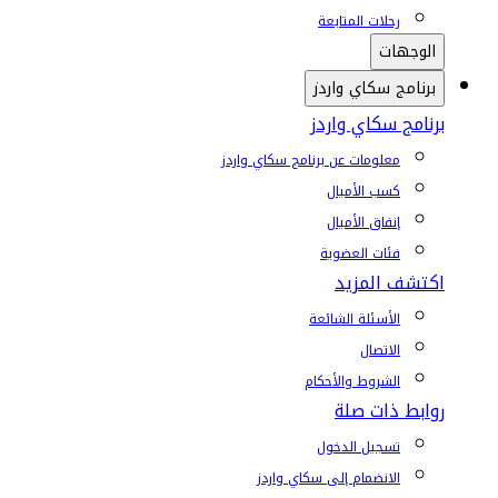
رحلات المتابعة
الوجهات
برنامج سكاي واردز
برنامج سكاي واردز
معلومات عن برنامج سكاي واردز
كسب الأميال
إنفاق الأميال
فئات العضوية
اكتشف المزيد
الأسئلة الشائعة
الاتصال
الشروط والأحكام
روابط ذات صلة
تسجيل الدخول
الانضمام إلى سكاي واردز