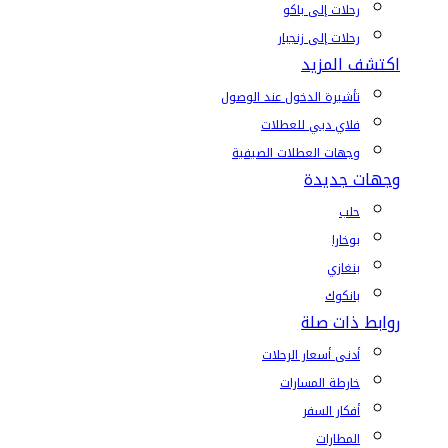
رحلات إلى باكو
رحلات إلى زنجبار
اكتشف المزيد
تأشيرة الدخول عند الوصول
فلاي دبي للعطلات
وجهات العطلات الصيفية
وجهات جديدة
حلب
بوخارا
بنغازي
بانكوك
روابط ذات صلة
أدنى أسعار الرحلات
خارطة المسارات
أفكار السفر
المطارات