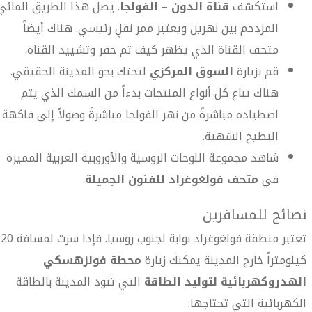
استكشف
قناة الدون – الفولجا
. يصل هذا الطريق المائي
المزدحم بين نهرين ويعتبر ممر نقلٍ رئيسي. هناك أيضاً
متحف القناة الذي يظهر كيف تم حفر وتشييد القناة.
قم بزيارة
السوق المركزي
لتحتك بجو المدينة الحقيقي.
هناك تباع كل أنواع المنتجات بدءاً من السمك الذي يتم
اصطياده مباشرةً من نهر الفولجا مباشرةً وصولاً إلى فاكهة
البطيخ الشهية.
شاهد مجموعة اللوحات الروسية والأوروبية الغربية المميزة
في
متحف فولغوغراد للفنون الجميلة
.
نصائح للمسافرين
تعتبر منطقة فولغوغراد بوابة لجنوب روسيا. فإذا سرت لمسافة 20
كيلومتراً خارج المدينة يمكنك زيارة
محطة فولزهسكي
الهدروكهربائية لتوليد الطاقة
التي تتود المدينة بالطاقة
الكهربائية التي تحتاجها.