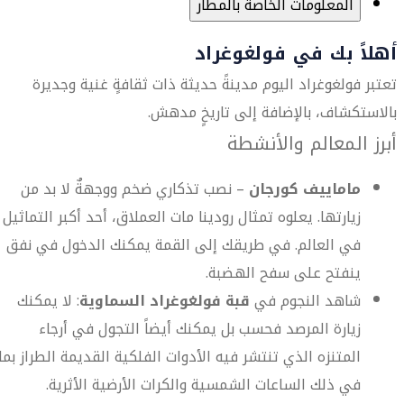
المعلومات الخاصة بالمطار
أهلاً بك في فولغوغراد
تعتبر فولغوغراد اليوم مدينةً حديثة ذات ثقافةٍ غنية وجديرة
بالاستكشاف، بالإضافة إلى تاريخٍ مدهش.
أبرز المعالم والأنشطة
ماماييف كورجان
– نصب تذكاري ضخم ووجهةٌ لا بد من
زيارتها. يعلوه تمثال رودينا مات العملاق، أحد أكبر التماثيل
في العالم. في طريقك إلى القمة يمكنك الدخول في نفق
ينفتح على سفح الهضبة.
شاهد النجوم في
قبة فولغوغراد السماوية
: لا يمكنك
زيارة المرصد فحسب بل يمكنك أيضاً التجول في أرجاء
المتنزه الذي تنتشر فيه الأدوات الفلكية القديمة الطراز بما
في ذلك الساعات الشمسية والكرات الأرضية الأثرية.