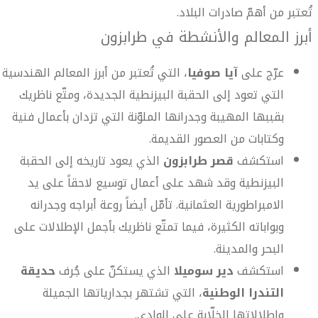
تُعتبر من أهمّ صادرات البلاد.
أبرز المعالم والأنشطة في طرابزون
عرّج على
آيا صوفيا
، التي تُعتبر من أبرز المعالم الهندسية
التي تعود إلى الحقبة البيزنطية الجديدة، ومتّع ناظريك
بقببها المهيبة وجدرانها الملوّنة التي تزدان بأعمال فنية
وكتابات من العصور القديمة.
استكشف
قصر طرابزون
الذي يعود تاريخه إلى الحقبة
البيزنطية وقد شهد على أعمال توسيع لاحقاً على يد
الامبراطورية العثمانية. تأمّل أيضاً روعة أبراجه وجدرانه
وبواباته الكثيرة، فيما تمتّع ناظريك بأجمل الإطلالات على
البحر والمدينة.
استكشف
دير سوميلا
الذي يستكنّ على جُرف
حديقة
التندرا الوطنية
، التي تشتهر بجدارياتها الجميلة
وإطلالاتها الخلّابة على الوادي.