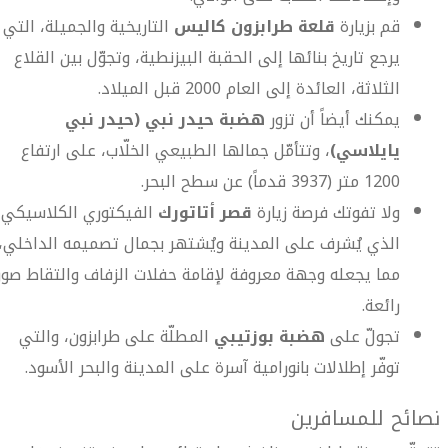
قم بزيارة
قلعة طرابزون كاليس
التاريخية والجميلة، التي
يرجع تاريخ بنائها إلى الحقبة البيزنطية، وتجوّل بين القلاع
الثلاثة، العائدة إلى العام 2000 قبل الميلاد.
يمكنك أيضاً أن تزور
هضبة حيدر نبي (حيدر نبي
يايلاسي)
، وتتأمّل جمالها الطبيعي الخلّاب، على ارتفاع
1200 متر (3937 قدماً) عن سطح البحر.
ولا تفوتك فرصة زيارة
قصر أتاتورك
الفيكتوري الكلاسيكي
الذي يُشرف على المدينة ويُشتهر بجمال تصميمه الداخلي،
مما يجعله وجهة معروفة لإقامة حفلات الزفاف والتقاط صور
رائعة.
تجولّ على
هضبة بوزتيبي
المطلّة على طرابزون، والتي
توفّر إطلالات بانورامية آسرة على المدينة والبحر الأسود.
نصائح للمسافرين