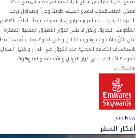
تتمتّع مدينة طرابزون بمناخ شبه استوائي رطب، فيرتفع فيها
معدّل المتساقطات ليغدو الصيف طويلاً وحاراً. وتتداول تركيا
بالليرة التركية. عندما تزور طرابزون، لا تفوتك فرصة التلذّذ بأشهى
المأكولات البحرية، ولكن لا تنس تذوّق الأطباق المحلية المميّزة
مثل الأرزّ بالأنشوفة وشوربة الكايل وطبق الموهلاما. ستُسعد أيضاً
باستكشاف الثقافة المحلية عند التجوّل في البازار واختيار الهدايا
الفريدة لأحبائك، على غرار التوابل والأقمشة والمجوهرات
والتذكارات.
Join Now
أفكار السفر