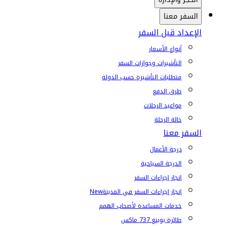
السفر معنا
الإعداد قبل السفر
أنواع الأسعار
التأشيرات وجوازات السفر
متطلبات التأشيرة حسب الدولة
طرق الدفع
مواعيد الرحلات
حالة الرحلة
السفر معنا
درجة الأعمال
الدرجة السياحية
إنجاز إجراءات السفر
إنجاز إجراءات السفر في المدينة
New
خدمات المساعدة لأصحاب الهمم
طائرة بوينغ 737 ماكس