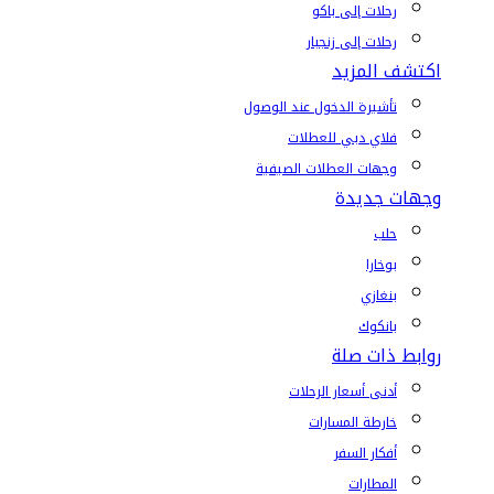
رحلات إلى باكو
رحلات إلى زنجبار
اكتشف المزيد
تأشيرة الدخول عند الوصول
فلاي دبي للعطلات
وجهات العطلات الصيفية
وجهات جديدة
حلب
بوخارا
بنغازي
بانكوك
روابط ذات صلة
أدنى أسعار الرحلات
خارطة المسارات
أفكار السفر
المطارات