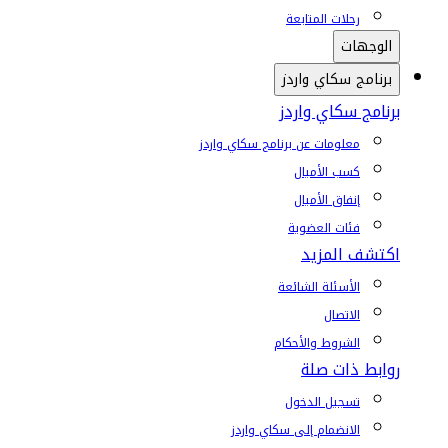
رحلات المتابعة
الوجهات
برنامج سكاي واردز
برنامج سكاي واردز
معلومات عن برنامج سكاي واردز
كسب الأميال
إنفاق الأميال
فئات العضوية
اكتشف المزيد
الأسئلة الشائعة
الاتصال
الشروط والأحكام
روابط ذات صلة
تسجيل الدخول
الانضمام إلى سكاي واردز