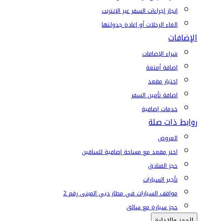
إنجاز إجراءات السفر عبر الإنترنت
إلغاء الرحلات أو إعادة جدولتها
الإضافات
شراء الإضافات
إضافة أمتعة
اختيار مقعد
إضافة تأمين السفر
خدمات إضافية
روابط ذات صلة
العروض
اختر مقعد مع مساحة إضافية للساقين
حجز الفنادق
تأجير السيارات
مواقف السيارات في مطار دبي المبنى رقم 2
حجز سيارة مع سائق
الحجز والإدارة