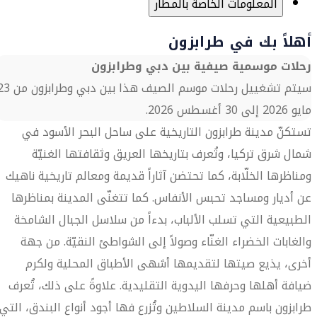
المعلومات الخاصة بالمطار
أهلاً بك في طرابزون
رحلات موسمية صيفية بين دبي وطرابزون
سيتم تشغييل رحلات موسم الصيف هذا بين دبي وط
مايو 2026 إلى 30 أغسطس 2026.
تستكنّ مدينة طرابزون التاريخية على ساحل البحر الأسود في
شمال شرق تركيا، وتُعرف بتاريخها العريق وثقافتها الغنيّة
ومناظرها الخلّابة، كما تحتضن آثاراً قديمة ومعالم تاريخية ناهيك
عن أديار ومساجد تحبس الأنفاس. كما تتغنّى المدينة بمناظرها
الطبيعية التي تسلب الألباب، بدءاً من سلاسل الجبال الشامخة
والغابات الخضراء الغنّاء وصولاً إلى الشواطئ النقيّة. من جهة
أخرى، يذيع صيتها لتقديمها أشهى الأطباق المحلية ولكرم
ضيافة أهلها وحرفها اليدوية التقليدية. علاوةً على ذلك، تُعرف
طرابزون باسم مدينة السلاطين وتُزرع فها أجود أنواع البندق، التي