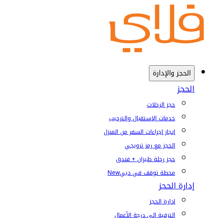
الحجز والإدارة
الحجز
حجز الرحلات
خدمات الإستقبال والترحيب
إنجاز إجراءات السفر من المنزل
الحجز مع رمز ترويجي
حجز رحلة طيران + فندق
محطة توقف في دبي
New
إدارة الحجز
إدارة الحجز
الترقية إلى درجة الأعمال