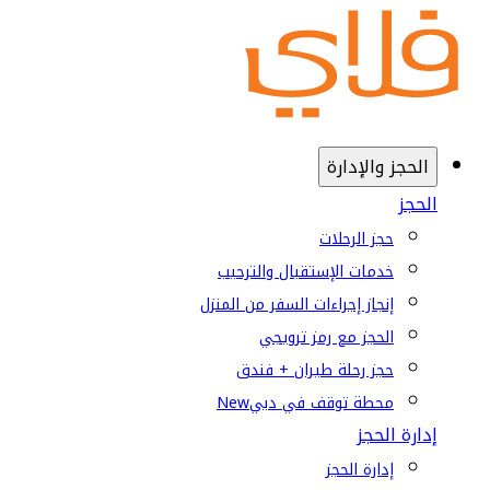
الحجز والإدارة
الحجز
حجز الرحلات
خدمات الإستقبال والترحيب
إنجاز إجراءات السفر من المنزل
الحجز مع رمز ترويجي
حجز رحلة طيران + فندق
محطة توقف في دبي
New
إدارة الحجز
إدارة الحجز