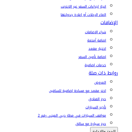
إنجاز إجراءات السفر عبر الإنترنت
إلغاء الرحلات أو إعادة جدولتها
الإضافات
شراء الإضافات
إضافة أمتعة
اختيار مقعد
إضافة تأمين السفر
خدمات إضافية
روابط ذات صلة
العروض
اختر مقعد مع مساحة إضافية للساقين
حجز الفنادق
تأجير السيارات
مواقف السيارات في مطار دبي المبنى رقم 2
حجز سيارة مع سائق
الحجز والإدارة