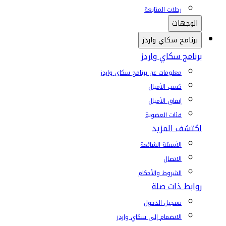
رحلات المتابعة
الوجهات
برنامج سكاي واردز
برنامج سكاي واردز
معلومات عن برنامج سكاي واردز
كسب الأميال
إنفاق الأميال
فئات العضوية
اكتشف المزيد
الأسئلة الشائعة
الاتصال
الشروط والأحكام
روابط ذات صلة
تسجيل الدخول
الانضمام إلى سكاي واردز