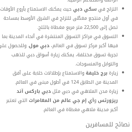
التزلج في
سكي دبي
حيث يمكنك الاستمتاع بأروع الأوقات
في أول منتجع مغطّى للتزلج في الشرق الأوسط بمساحة
تصل إلى 22,500 متر مربع مغطاة بالثلج.
التسوق في مراكز التسوق المنتشرة في أنحاء المدينة بما
فيها أكبر مركز تسوق في العالم،
دبي مول
. وللحصول على
تجربة تسوق مختلفة، يمكنك زيارة أسواق دبي للذهب
والتوابل والمنسوجات.
زيارة
برج خليفة
والاستمتاع بإطلالات خلابة على أفق
المدينة من الطابق 124 في أطول مبنى في العالم.
زيارة مدن الملاهي في دبي مثل
دبي باركس آند
ريزورتس
و
آي إم جي عالم من المغامرات
التي تعتبر
أكبر مدينة ملاهي مغطاة في العالم.
نصائح للمسافرين