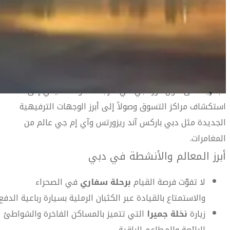
سياحية رائعة مثل برج خليفة ونافورة دبي الراقصة ودبي أوبرا
وقناة دبي المائية بالإضافة إلى الجزر الاصطناعية والأحياء التراثية
دليل السفر إلى دبي
مثل حي الفهيدي والأسواق القديمة كسوق التوابل والأقمشة
وغير ذلك الكثير.
هناك الكثير من الخيارات بانتظارك عندما تزور دبي من الرحلات
البحرية على طول خور دبي في قارب الدهو التقليدي إلى
استكشاف مراكز التسوق وصولاً إلى أبرز الوجهات الترفيهية
دليل السفر إلى دبي
الجديدة مثل دبي باركس آند ريزورتس وآي إم جي عالم من
المغامرات.
أبرز المعالم والأنشطة في دبي
لا تفوّت فرصة القيام
برحلة سفاري
في الصحراء
والاستمتاع بالقيادة عبر الكثبان الرملية بسيارة رباعية الدفع.
زيارة
نخلة جميرا
التي تتميز بالمساكن الفاخرة والشواطئ
الرائعة والمطاعم الراقية.