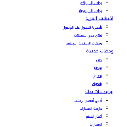
رحلات إلى باكو
رحلات إلى زنجبار
اكتشف المزيد
تأشيرة الدخول عند الوصول
فلاي دبي للعطلات
وجهات العطلات الصيفية
وجهات جديدة
حلب
بوخارا
بنغازي
بانكوك
روابط ذات صلة
أدنى أسعار الرحلات
خارطة المسارات
أفكار السفر
المطارات