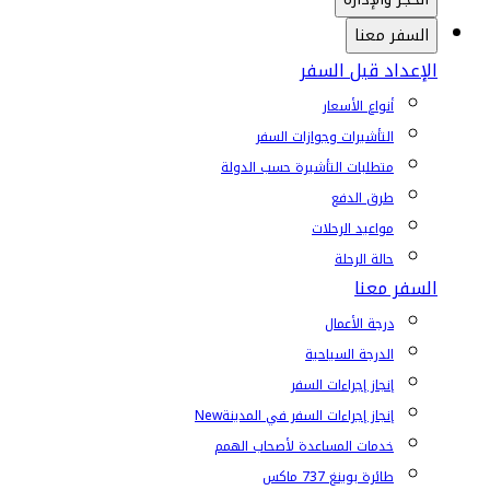
السفر معنا
الإعداد قبل السفر
أنواع الأسعار
التأشيرات وجوازات السفر
متطلبات التأشيرة حسب الدولة
طرق الدفع
مواعيد الرحلات
حالة الرحلة
السفر معنا
درجة الأعمال
الدرجة السياحية
إنجاز إجراءات السفر
إنجاز إجراءات السفر في المدينة
New
خدمات المساعدة لأصحاب الهمم
طائرة بوينغ 737 ماكس