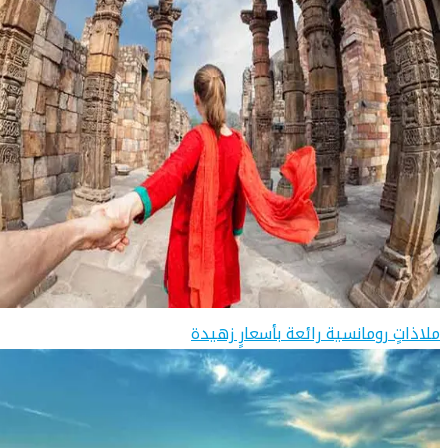
ملاذاتٍ رومانسية رائعة بأسعارٍ زهيدة