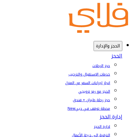
الحجز والإدارة
الحجز
حجز الرحلات
خدمات الإستقبال والترحيب
إنجاز إجراءات السفر من المنزل
الحجز مع رمز ترويجي
حجز رحلة طيران + فندق
محطة توقف في دبي
New
إدارة الحجز
إدارة الحجز
الترقية إلى درجة الأعمال