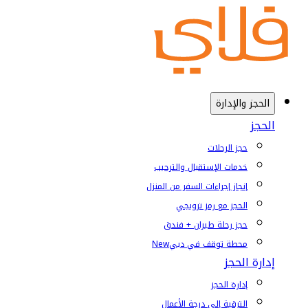
الحجز والإدارة
الحجز
حجز الرحلات
خدمات الإستقبال والترحيب
إنجاز إجراءات السفر من المنزل
الحجز مع رمز ترويجي
حجز رحلة طيران + فندق
محطة توقف في دبي
New
إدارة الحجز
إدارة الحجز
الترقية إلى درجة الأعمال