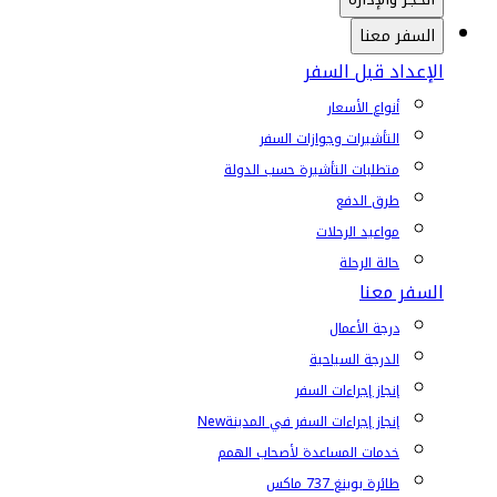
السفر معنا
الإعداد قبل السفر
أنواع الأسعار
التأشيرات وجوازات السفر
متطلبات التأشيرة حسب الدولة
طرق الدفع
مواعيد الرحلات
حالة الرحلة
السفر معنا
درجة الأعمال
الدرجة السياحية
إنجاز إجراءات السفر
إنجاز إجراءات السفر في المدينة
New
خدمات المساعدة لأصحاب الهمم
طائرة بوينغ 737 ماكس