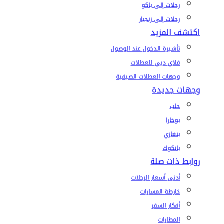
رحلات إلى باكو
رحلات إلى زنجبار
اكتشف المزيد
تأشيرة الدخول عند الوصول
فلاي دبي للعطلات
وجهات العطلات الصيفية
وجهات جديدة
حلب
بوخارا
بنغازي
بانكوك
روابط ذات صلة
أدنى أسعار الرحلات
خارطة المسارات
أفكار السفر
المطارات