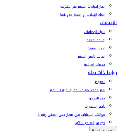
إنجاز إجراءات السفر عبر الإنترنت
إلغاء الرحلات أو إعادة جدولتها
الإضافات
شراء الإضافات
إضافة أمتعة
اختيار مقعد
إضافة تأمين السفر
خدمات إضافية
روابط ذات صلة
العروض
اختر مقعد مع مساحة إضافية للساقين
حجز الفنادق
تأجير السيارات
مواقف السيارات في مطار دبي المبنى رقم 2
حجز سيارة مع سائق
الحجز والإدارة