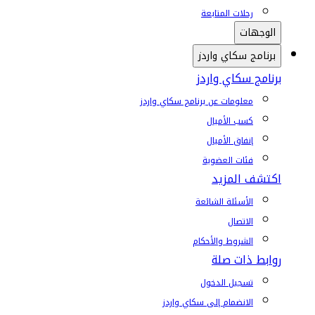
رحلات المتابعة
الوجهات
برنامج سكاي واردز
برنامج سكاي واردز
معلومات عن برنامج سكاي واردز
كسب الأميال
إنفاق الأميال
فئات العضوية
اكتشف المزيد
الأسئلة الشائعة
الاتصال
الشروط والأحكام
روابط ذات صلة
تسجيل الدخول
الانضمام إلى سكاي واردز