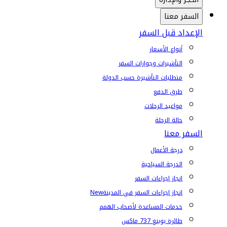
السفر معنا
الإعداد قبل السفر
أنواع الأسعار
التأشيرات وجوازات السفر
متطلبات التأشيرة حسب الدولة
طرق الدفع
مواعيد الرحلات
حالة الرحلة
السفر معنا
درجة الأعمال
الدرجة السياحية
إنجاز إجراءات السفر
إنجاز إجراءات السفر في المدينة
New
خدمات المساعدة لأصحاب الهمم
طائرة بوينغ 737 ماكس