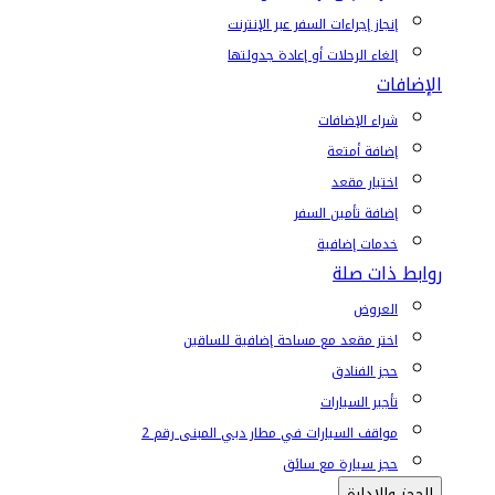
إنجاز إجراءات السفر عبر الإنترنت
إلغاء الرحلات أو إعادة جدولتها
الإضافات
شراء الإضافات
إضافة أمتعة
اختيار مقعد
إضافة تأمين السفر
خدمات إضافية
روابط ذات صلة
العروض
اختر مقعد مع مساحة إضافية للساقين
حجز الفنادق
تأجير السيارات
مواقف السيارات في مطار دبي المبنى رقم 2
حجز سيارة مع سائق
الحجز والإدارة