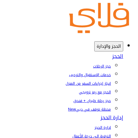
الحجز والإدارة
الحجز
حجز الرحلات
خدمات الإستقبال والترحيب
إنجاز إجراءات السفر من المنزل
الحجز مع رمز ترويجي
حجز رحلة طيران + فندق
محطة توقف في دبي
New
إدارة الحجز
إدارة الحجز
الترقية إلى درجة الأعمال