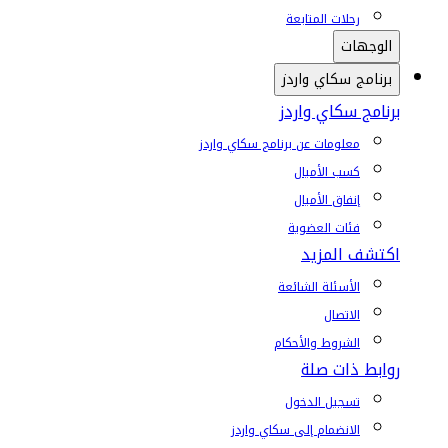
رحلات المتابعة
الوجهات
برنامج سكاي واردز
برنامج سكاي واردز
معلومات عن برنامج سكاي واردز
كسب الأميال
إنفاق الأميال
فئات العضوية
اكتشف المزيد
الأسئلة الشائعة
الاتصال
الشروط والأحكام
روابط ذات صلة
تسجيل الدخول
الانضمام إلى سكاي واردز