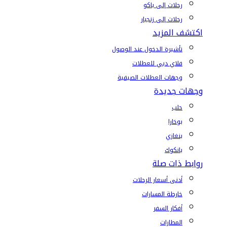
رحلات إلى باكو
رحلات إلى زنجبار
اكتشف المزيد
تأشيرة الدخول عند الوصول
فلاي دبي للعطلات
وجهات العطلات الصيفية
وجهات جديدة
حلب
بوخارا
بنغازي
بانكوك
روابط ذات صلة
أدنى أسعار الرحلات
خارطة المسارات
أفكار السفر
المطارات