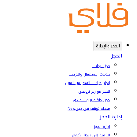
الحجز والإدارة
الحجز
حجز الرحلات
خدمات الإستقبال والترحيب
إنجاز إجراءات السفر من المنزل
الحجز مع رمز ترويجي
حجز رحلة طيران + فندق
محطة توقف في دبي
New
إدارة الحجز
إدارة الحجز
الترقية إلى درجة الأعمال