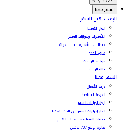
السفر معنا
الإعداد قبل السفر
أنواع الأسعار
التأشيرات وجوازات السفر
متطلبات التأشيرة حسب الدولة
طرق الدفع
مواعيد الرحلات
حالة الرحلة
السفر معنا
درجة الأعمال
الدرجة السياحية
إنجاز إجراءات السفر
إنجاز إجراءات السفر في المدينة
New
خدمات المساعدة لأصحاب الهمم
طائرة بوينغ 737 ماكس