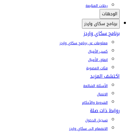
رحلات المتابعة
الوجهات
برنامج سكاي واردز
برنامج سكاي واردز
معلومات عن برنامج سكاي واردز
كسب الأميال
إنفاق الأميال
فئات العضوية
اكتشف المزيد
الأسئلة الشائعة
الاتصال
الشروط والأحكام
روابط ذات صلة
تسجيل الدخول
الانضمام إلى سكاي واردز