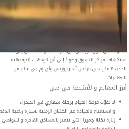
سياحية رائعة مثل برج خليفة ونافورة دبي الراقصة ودبي أوبرا
وقناة دبي المائية بالإضافة إلى الجزر الاصطناعية والأحياء التراثية
دليل السفر إلى دبي
مثل حي الفهيدي والأسواق القديمة كسوق التوابل والأقمشة
وغير ذلك الكثير.
هناك الكثير من الخيارات بانتظارك عندما تزور دبي من الرحلات
البحرية على طول خور دبي في قارب الدهو التقليدي إلى
استكشاف مراكز التسوق وصولاً إلى أبرز الوجهات الترفيهية
دليل السفر إلى دبي
الجديدة مثل دبي باركس آند ريزورتس وآي إم جي عالم من
المغامرات.
أبرز المعالم والأنشطة في دبي
لا تفوّت فرصة القيام
برحلة سفاري
في الصحراء
والاستمتاع بالقيادة عبر الكثبان الرملية بسيارة رباعية الدفع.
زيارة
نخلة جميرا
التي تتميز بالمساكن الفاخرة والشواطئ
الرائعة والمطاعم الراقية.