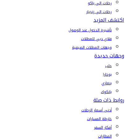
رحلات إلى باكو
رحلات إلى زنجبار
اكتشف المزيد
تأشيرة الدخول عند الوصول
فلاي دبي للعطلات
وجهات العطلات الصيفية
وجهات جديدة
حلب
بوخارا
بنغازي
بانكوك
روابط ذات صلة
أدنى أسعار الرحلات
خارطة المسارات
أفكار السفر
المطارات