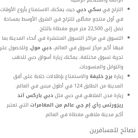
التزلج في
سكي دبي
حيث يمكنك الاستمتاع بأروع الأوقات
في أول منتجع مغطّى للتزلج في الشرق الأوسط بمساحة
تصل إلى 22,500 متر مربع مغطاة بالثلج.
التسوق في مراكز التسوق المنتشرة في أنحاء المدينة بما
فيها أكبر مركز تسوق في العالم،
دبي مول
. وللحصول على
تجربة تسوق مختلفة، يمكنك زيارة أسواق دبي للذهب
والتوابل والمنسوجات.
زيارة
برج خليفة
والاستمتاع بإطلالات خلابة على أفق
المدينة من الطابق 124 في أطول مبنى في العالم.
زيارة مدن الملاهي في دبي مثل
دبي باركس آند
ريزورتس
و
آي إم جي عالم من المغامرات
التي تعتبر
أكبر مدينة ملاهي مغطاة في العالم.
نصائح للمسافرين