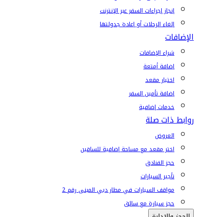
إنجاز إجراءات السفر عبر الإنترنت
إلغاء الرحلات أو إعادة جدولتها
الإضافات
شراء الإضافات
إضافة أمتعة
اختيار مقعد
إضافة تأمين السفر
خدمات إضافية
روابط ذات صلة
العروض
اختر مقعد مع مساحة إضافية للساقين
حجز الفنادق
تأجير السيارات
مواقف السيارات في مطار دبي المبنى رقم 2
حجز سيارة مع سائق
الحجز والإدارة