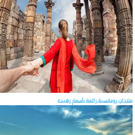
ملاذاتٍ رومانسية رائعة بأسعارٍ زهيدة